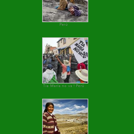
Perú
Tía María no va ! Perú