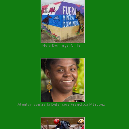
No a Dominga, Chile
Atentan contra la Defensora Francisca Márquez