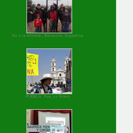
No a la minería , Bariloche, Argentina
PUEBLA, Pue, 27 Enero