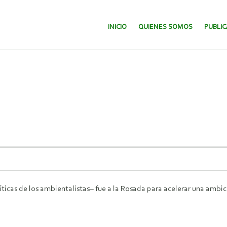
SALTAR AL CONTENIDO.
INICIO
QUIENES SOMOS
PUBLI
íticas de los ambientalistas– fue a la Rosada para acelerar una ambi