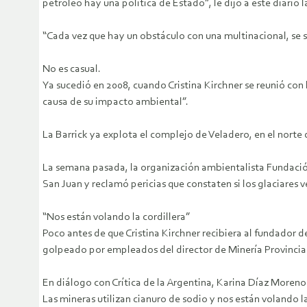
petróleo hay una política de Estado”, le dijo a este diario 
“Cada vez que hay un obstáculo con una multinacional, se s
No es casual.
Ya sucedió en 2008, cuando Cristina Kirchner se reunió co
causa de su impacto ambiental”.
La Barrick ya explota el complejo de Veladero, en el norte
La semana pasada, la organización ambientalista Fundación
San Juan y reclamó pericias que constaten si los glaciares v
“Nos están volando la cordillera”
Poco antes de que Cristina Kirchner recibiera al fundador d
golpeado por empleados del director de Minería Provincia
En diálogo con Crítica de la Argentina, Karina Díaz More
Las mineras utilizan cianuro de sodio y nos están volando la