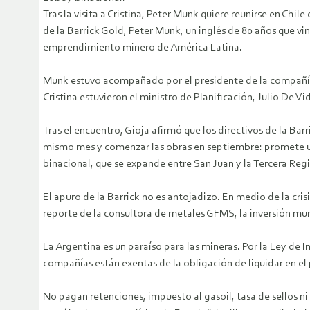
Tras la visita a Cristina, Peter Munk quiere reunirse en Ch
de la Barrick Gold, Peter Munk, un inglés de 80 años que vin
emprendimiento minero de América Latina.
Munk estuvo acompañado por el presidente de la compañía, 
Cristina estuvieron el ministro de Planificación, Julio De Vi
Tras el encuentro, Gioja afirmó que los directivos de la Ba
mismo mes y comenzar las obras en septiembre: promete un
binacional, que se expande entre San Juan y la Tercera Regi
El apuro de la Barrick no es antojadizo. En medio de la cri
reporte de la consultora de metales GFMS, la inversión mun
La Argentina es un paraíso para las mineras. Por la Ley de 
compañías están exentas de la obligación de liquidar en el p
No pagan retenciones, impuesto al gasoil, tasa de sellos ni