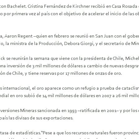
ile con Bachelet. Cristina Fernández de Kirchner recibió en Casa Rosa
o por primera vez al país con el objetivo de acelerar el inicio de la
Aaron Regent –quien en febrero se reunió en San Juan con el gobern
do, la ministra de la Producción, Debora Giorgi, y el secretario de Min
rrick se reunirán la semana que viene con la presidenta de Chile, Mich
a inversión de 3 mil millones de dólares a cambio de nuevas desgr
ón de Chile, y tiene reservas por 17 millones de onzas de oro.
sis internacional, el oro aparece como un refugio a prueba de catacli
dial en oro subió de 14 mil millones de dólares en 2007 a 26 mil mill
Inversiones Mineras sancionada en 1993 –ratificada en 2001– y por lo
aís las divisas de sus exportaciones.
 tasa de estadísticas.“Pese a que los recursos naturales fueron provi