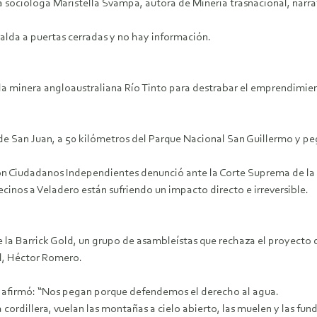
la socióloga Maristella Svampa, autora de Minería trasnacional, narrati
alda a puertas cerradas y no hay información.
n la minera angloaustraliana Río Tinto para destrabar el emprendim
 de San Juan, a 50 kilómetros del Parque Nacional San Guillermo y pe
 Ciudadanos Independientes denunció ante la Corte Suprema de la Na
ecinos a Veladero están sufriendo un impacto directo e irreversible.
e la Barrick Gold, un grupo de asambleístas que rechaza el proyecto 
l, Héctor Romero.
no afirmó: “Nos pegan porque defendemos el derecho al agua.
 cordillera, vuelan las montañas a cielo abierto, las muelen y las fun