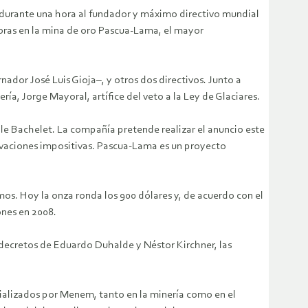
da durante una hora al fundador y máximo directivo mundial
s obras en la mina de oro Pascua-Lama, el mayor
ador José Luis Gioja–, y otros dos directivos.
Junto a
ería, Jorge Mayoral, artífice del veto a la Ley de Glaciares.
elle Bachelet. La compañía pretende realizar el anuncio este
avaciones impositivas. Pascua-Lama es un proyecto
smos. Hoy la onza ronda los 900 dólares y, de acuerdo con el
ones en 2008.
s decretos de Eduardo Duhalde y Néstor Kirchner, las
ncializados por Menem, tanto en la minería como en el