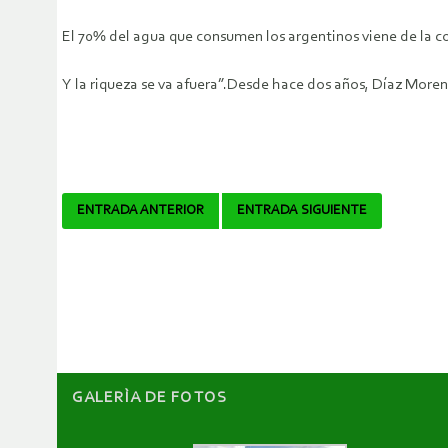
El 70% del agua que consumen los argentinos viene de la co
Y la riqueza se va afuera”.Desde hace dos años, Díaz Moren
Navegador
ENTRADA ANTERIOR
ENTRADA SIGUIENTE
de
artículos
GALERÌA DE FOTOS