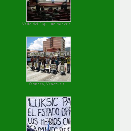
Valle del Elqui sin minería.
Orinoco, Venezuela