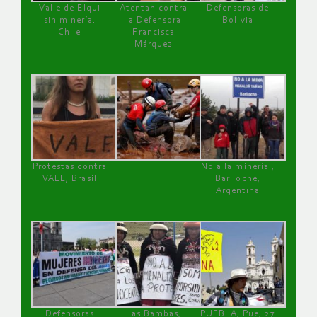
Valle de Elqui
Atentan contra
Defensoras de
sin minería.
la Defensora
Bolivia
Chile
Francisca
Márquez
Protestas contra
No a la minería ,
VALE, Brasil
Bariloche,
Argentina
Defensoras
Las Bambas,
PUEBLA, Pue, 27