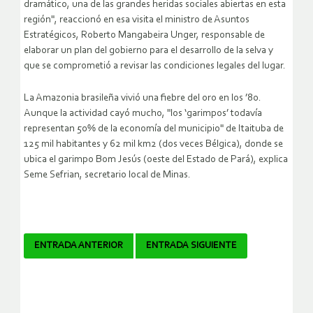
dramático, una de las grandes heridas sociales abiertas en esta
región", reaccionó en esa visita el ministro de Asuntos
Estratégicos, Roberto Mangabeira Unger, responsable de
elaborar un plan del gobierno para el desarrollo de la selva y
que se comprometió a revisar las condiciones legales del lugar.
La Amazonia brasileña vivió una fiebre del oro en los ’80.
Aunque la actividad cayó mucho, "los ‘garimpos’ todavía
representan 50% de la economía del municipio" de Itaituba de
125 mil habitantes y 62 mil km2 (dos veces Bélgica), donde se
ubica el garimpo Bom Jesús (oeste del Estado de Pará), explica
Seme Sefrian, secretario local de Minas.
Navegador
ENTRADA ANTERIOR
ENTRADA SIGUIENTE
de
artículos