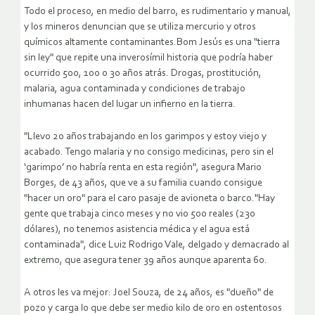
Todo el proceso, en medio del barro, es rudimentario y manual,
y los mineros denuncian que se utiliza mercurio y otros
químicos altamente contaminantes.Bom Jesús es una "tierra
sin ley" que repite una inverosímil historia que podría haber
ocurrido 500, 100 o 30 años atrás. Drogas, prostitución,
malaria, agua contaminada y condiciones de trabajo
inhumanas hacen del lugar un infierno en la tierra.
"Llevo 20 años trabajando en los garimpos y estoy viejo y
acabado. Tengo malaria y no consigo medicinas, pero sin el
‘garimpo’ no habría renta en esta región", asegura Mario
Borges, de 43 años, que ve a su familia cuando consigue
"hacer un oro" para el caro pasaje de avioneta o barco."Hay
gente que trabaja cinco meses y no vio 500 reales (230
dólares), no tenemos asistencia médica y el agua está
contaminada", dice Luiz Rodrigo Vale, delgado y demacrado al
extremo, que asegura tener 39 años aunque aparenta 60.
A otros les va mejor: Joel Souza, de 24 años, es "dueño" de
pozo y carga lo que debe ser medio kilo de oro en ostentosos