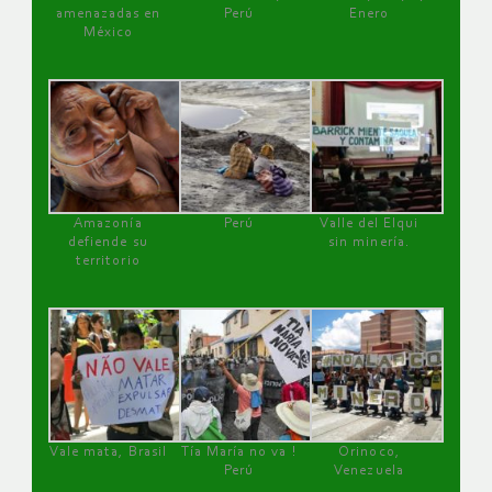
amenazadas en
Perú
Enero
México
Amazonía
Perú
Valle del Elqui
defiende su
sin minería.
territorio
Vale mata, Brasil
Tía María no va !
Orinoco,
Perú
Venezuela