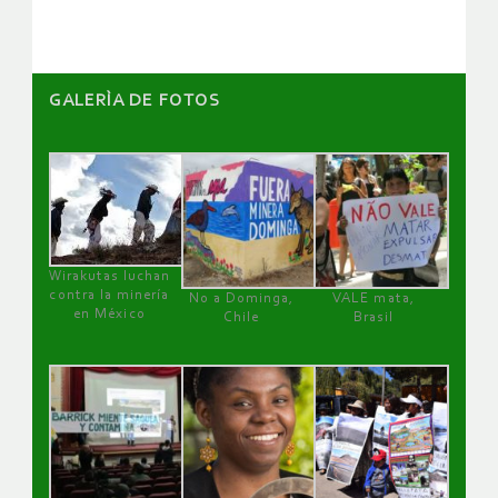
GALERÌA DE FOTOS
Wirakutas luchan
contra la minería
No a Dominga,
VALE mata,
en México
Chile
Brasil