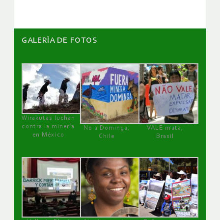
GALERÌA DE FOTOS
Wirakutas luchan
contra la minería
No a Dominga,
VALE mata,
en México
Chile
Brasil