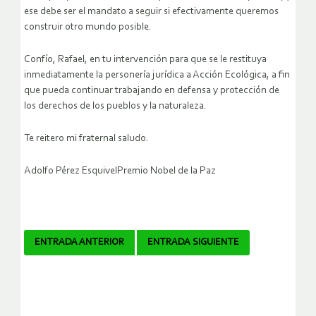
ese debe ser el mandato a seguir si efectivamente queremos
construir otro mundo posible.
Confío, Rafael, en tu intervención para que se le restituya
inmediatamente la personería jurídica a Acción Ecológica, a fin
que pueda continuar trabajando en defensa y protección de
los derechos de los pueblos y la naturaleza.
Te reitero mi fraternal saludo.
Adolfo Pérez EsquivelPremio Nobel de la Paz
Navegador
ENTRADA ANTERIOR
ENTRADA SIGUIENTE
de
artículos