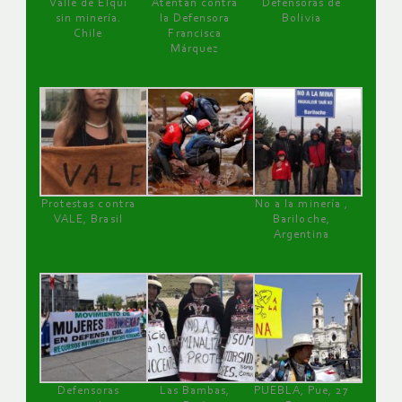
Valle de Elqui
Atentan contra
Defensoras de
sin minería.
la Defensora
Bolivia
Chile
Francisca
Márquez
Protestas contra
No a la minería ,
VALE, Brasil
Bariloche,
Argentina
Defensoras
Las Bambas,
PUEBLA, Pue, 27