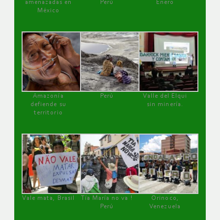
amenazadas en
Perú
Enero
México
Amazonía
Perú
Valle del Elqui
defiende su
sin minería.
territorio
Vale mata, Brasil
Tía María no va !
Orinoco,
Perú
Venezuela