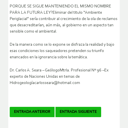
PORQUE SE SIGUE MANTENIENDO EL MISMO NOMBRE
PARA LA FUTURA LEY?Eliminar del tïtulo “Ambiente
Periglacial” sería contribuir al crecimiento de la ola de reclamos
que desacreditarían, aún más, al gobierno en un aspecto tan
sensible como el ambiental.
De la manera como se lo expone se disfraza la realidad y bajo
esas condiciones los saqueadores pretenden su triunfo
enancados en la ignorancia sobre la temática.
Dr. Carlos A. Seara – GeólogoMtrla. Profesional Nº 96 –Ex
experto de Naciones Unidas en temas de
Hidrogeologíacarlosseara@hotmail.com
Navegador
ENTRADA ANTERIOR
ENTRADA SIGUIENTE
de