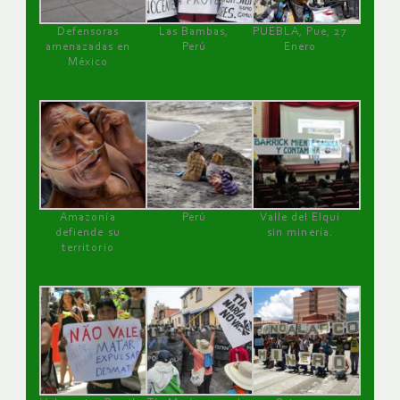
Defensoras
Las Bambas,
PUEBLA, Pue, 27
amenazadas en
Perú
Enero
México
Amazonía
Perú
Valle del Elqui
defiende su
sin minería.
territorio