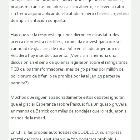
periglacial es un pasaporte para que los equipos de sondaje,
orugas mecánicas, voladuras a cielo abierto, se lleven a cabo
sin freno alguno aplicando el tratado minero chileno-argentino
de implementación conjunta.
Hay que ver la respuesta que nos dieron en otras latitudes
acerca de nuestra cordillera, conocida e investigada por su
cantidad de glaciares de roca. Sólo en el lado argentino de
Veladero hay más de cuarenta. (Viene a mi memoria una
discusión en el seno de quienes legislaron sobre el refrigerante
PCB de los transformadores: más de 50 partes por millón de
policloruro de bifenilo se prohíbe por letal ¿en 49 partes se
permite?).
Muchos que siguen apasionadamente estos debates ignoran
que el glaciar Esperanza (sobre Pascua) fue un queso gruyere
en manos de Barrick con miles de sondajes que lo redujeron a
menos de la mitad.
En Chile, las propias autoridades de CODELCO, su empresa
estatal del cobre, sostienen que “no podemos prohibir la