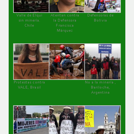
Valle de Elqui
Atentan contra
Defensoras de
sin minería.
la Defensora
Bolivia
Chile
Francisca
Márquez
Protestas contra
No a la minería ,
VALE, Brasil
Bariloche,
Argentina