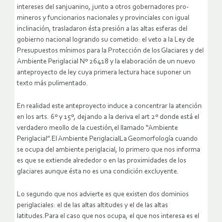
intereses del sanjuanino, junto a otros gobernadores pro-
mineros y funcionarios nacionales y provinciales con igual
inclinación, trasladaron ésta presión a las altas esferas del
gobierno nacional logrando su cometido: el veto a la Ley de
Presupuestos mínimos para la Protección de los Glaciares y del
Ambiente Periglacial Nº 26418 y la elaboración de un nuevo
anteproyecto de ley cuya primera lectura hace suponer un
texto más pulimentado.
En realidad este anteproyecto induce a concentrar la atención
en los arts. 6º y 15º, dejando a la deriva el art 2º donde está el
verdadero meollo de la cuestión,el llamado “Ambiente
Periglacial”.El Ambiente PeriglacialLa Geomorfología cuando
se ocupa del ambiente periglacial, lo primero que nos informa
es que se extiende alrededor o en las proximidades de los
glaciares aunque ésta no es una condición excluyente.
Lo segundo que nos advierte es que existen dos dominios
periglaciales: el de las altas altitudes y el de las altas
latitudes.Para el caso que nos ocupa, el que nos interesa es el