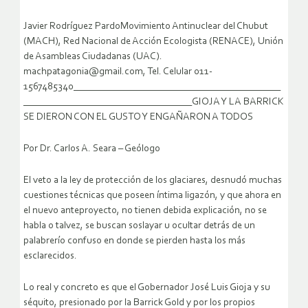
Javier Rodríguez PardoMovimiento Antinuclear del Chubut
(MACH), Red Nacional de Acción Ecologista (RENACE), Unión
de Asambleas Ciudadanas (UAC).
machpatagonia@gmail.com, Tel. Celular 011-
1567485340___________________________________________
___________________________________GIOJA Y LA BARRICK
SE DIERON CON EL GUSTO Y ENGAÑARON A TODOS
Por Dr. Carlos A. Seara – Geólogo
El veto a la ley de protección de los glaciares, desnudó muchas
cuestiones técnicas que poseen íntima ligazón, y que ahora en
el nuevo anteproyecto, no tienen debida explicación, no se
habla o talvez, se buscan soslayar u ocultar detrás de un
palabrerío confuso en donde se pierden hasta los más
esclarecidos.
Lo real y concreto es que el Gobernador José Luis Gioja y su
séquito, presionado por la Barrick Gold y por los propios