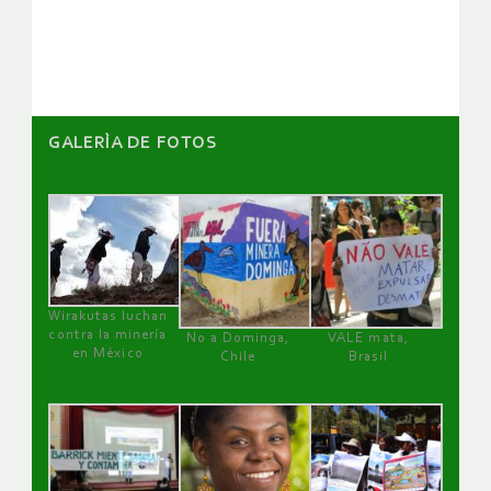
artículos
GALERÌA DE FOTOS
Wirakutas luchan
contra la minería
No a Dominga,
VALE mata,
en México
Chile
Brasil