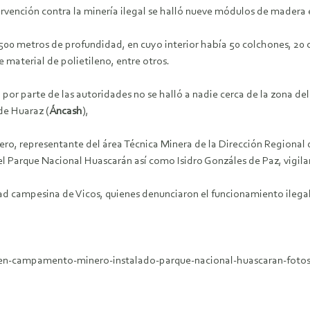
ervención contra la minería ilegal se halló nueve módulos de madera 
 metros de profundidad, en cuyo interior había 50 colchones, 20 
e material de polietileno, entre otros.
por parte de las autoridades no se halló a nadie cerca de la zona de
de Huaraz (
Áncash
),
rdero, representante del área Técnica Minera de la Dirección Regiona
l Parque Nacional Huascarán así como Isidro Gonzáles de Paz, vigilan
dad campesina de Vicos, quienes denunciaron el funcionamiento ilegal
yen-campamento-minero-instalado-parque-nacional-huascaran-fotos