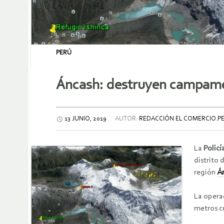
PERÚ
Áncash: destruyen campamen
13 JUNIO, 2019
AUTOR:
REDACCIÓN EL COMERCIO.P
La
Policí
distrito 
región
Á
La opera
metros c