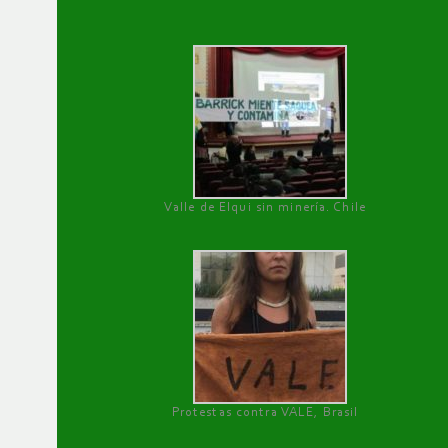
Valle de Elqui sin minería. Chile
Protestas contra VALE, Brasil