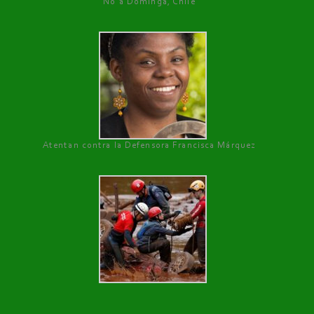
No a Dominga, Chile
Atentan contra la Defensora Francisca Márquez