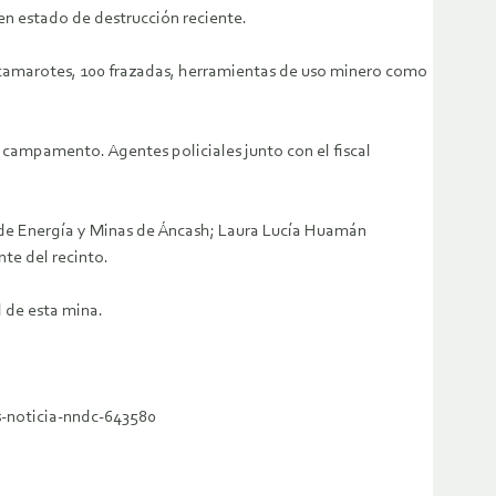
en estado de destrucción reciente.
camarotes, 100 frazadas, herramientas de uso minero como
l campamento. Agentes policiales junto con el fiscal
l de Energía y Minas de Áncash; Laura Lucía Huamán
te del recinto.
 de esta mina.
-noticia-nndc-643580