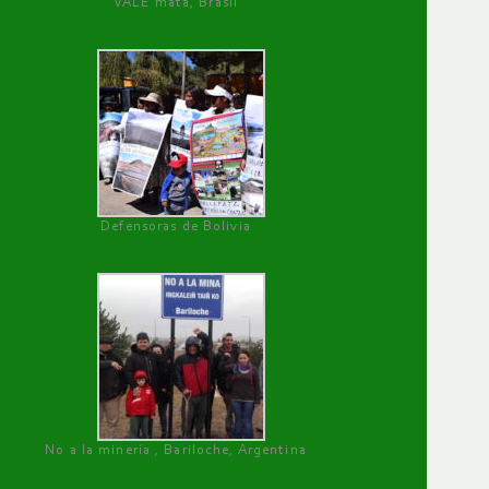
VALE mata, Brasil
Defensoras de Bolivia
No a la minería , Bariloche, Argentina