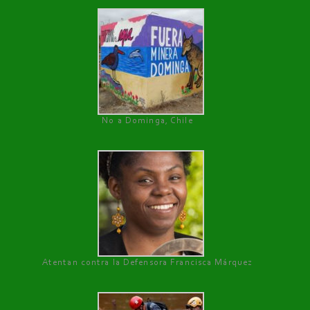
No a Dominga, Chile
Atentan contra la Defensora Francisca Márquez