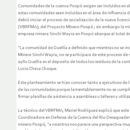
Comunidades de la cuenca Poopó exigen ser incluidos en el
estas comunidades sean incluidas en el área de influencia
debió iniciar el proceso de socialización de la nueva licen
(VBRFMA); del Proyecto Minero Poopó ; sin embargo la mis
empresa minera Sinchi Wayra en Poopó abarque al total d
"La comunidad de Quellía a definido que mientras no se in
Minera Sinchi Wayra, no se participara de este proceso de s
ayllu Quellia es el deposito de todos los residuos de la co
Lucio Checa Choque.
Este planteamiento se hizo conocer tanto a ejecutivos de 
de las comunidades porque lamentablemente no se cumplió 
firmar planillas de asistencia a asambleas u talleres y util
La técnico del VBRFMA, Mariel Rodríguez explicó que este p
Coordinadora en Defensa de la Cuenca del Rio Desaguadero
minero Poopó, "a nosotros nos parece una perspectiva muy