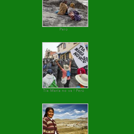
Perú
Tía María no va ! Perú