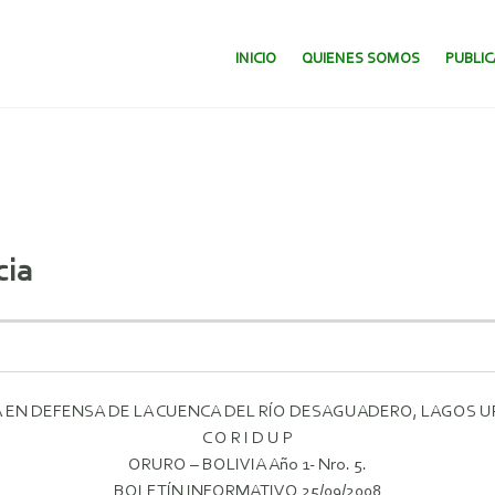
SALTAR AL CONTENIDO.
INICIO
QUIENES SOMOS
PUBLI
cia
EN DEFENSA DE LA CUENCA DEL RÍO DESAGUADERO, LAGOS U
C O R I D U P
ORURO – BOLIVIA Año 1- Nro. 5.
BOLETÍN INFORMATIVO 25/09/2008