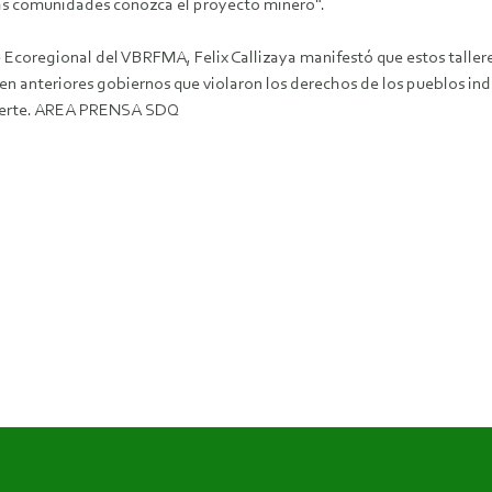
e las comunidades conozca el proyecto minero".
e Ecoregional del VBRFMA, Felix Callizaya manifestó que estos talle
en anteriores gobiernos que violaron los derechos de los pueblos ind
muerte. AREA PRENSA SDQ