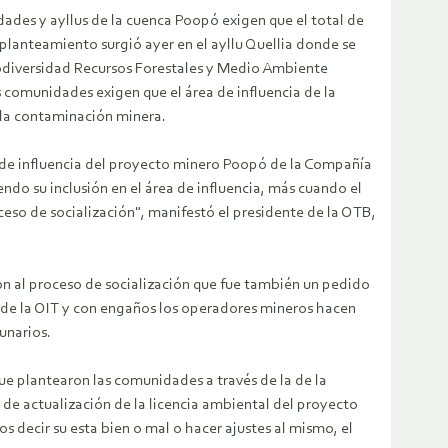
ades y ayllus de la cuenca Poopó exigen que el total de
planteamiento surgió ayer en el ayllu Quellia donde se
 Biodiversidad Recursos Forestales y Medio Ambiente
comunidades exigen que el área de influencia de la
 la contaminación minera.
a de influencia del proyecto minero Poopó de la Compañía
ndo su inclusión en el área de influencia, más cuando el
ceso de socialización", manifestó el presidente de la OTB,
n al proceso de socialización que fue también un pedido
 de la OIT y con engaños los operadores mineros hacen
munarios.
ue plantearon las comunidades a través de la de la
e actualización de la licencia ambiental del proyecto
ecir su esta bien o mal o hacer ajustes al mismo, el