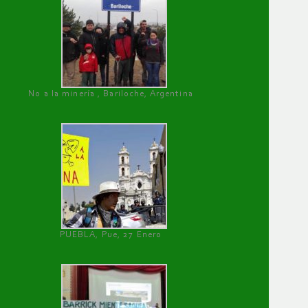
No a la minería , Bariloche, Argentina
PUEBLA, Pue, 27 Enero