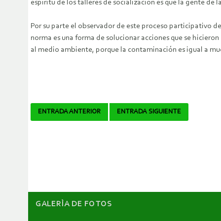
espíritu de los talleres de socialización es que la gente d
Por su parte el observador de este proceso participativo d
norma es una forma de solucionar acciones que se hicieron 
al medio ambiente, porque la contaminación es igual a 
Navegador
ENTRADA ANTERIOR
ENTRADA SIGUIENTE
de
artículos
GALERÌA DE FOTOS