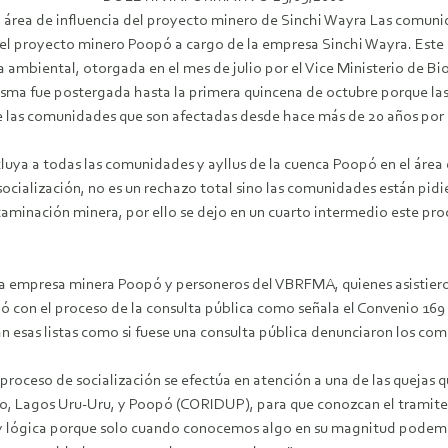
 área de influencia del proyecto minero de Sinchi Wayra Las comunid
 del proyecto minero Poopó a cargo de la empresa Sinchi Wayra.
Este 
cia ambiental, otorgada en el mes de julio por el Vice Ministerio de
ma fue postergada hasta la primera quincena de octubre porque las 
e las comunidades que son afectadas desde hace más de 20 años por
cluya a todas las comunidades y ayllus de la cuenca Poopó en el áre
ocialización, no es un rechazo total sino las comunidades están pidie
ntaminación minera, por ello se dejo en un cuarto intermedio este pro
la empresa minera Poopó y personeros del VBRFMA, quienes asistiero
con el proceso de la consulta pública como señala el Convenio 169
izan esas listas como si fuese una consulta pública denunciaron los co
roceso de socialización se efectúa en atención a una de las quejas q
, Lagos Uru-Uru, y Poopó (CORIDUP), para que conozcan el tramite d
 lógica porque solo cuando conocemos algo en su magnitud podemos d