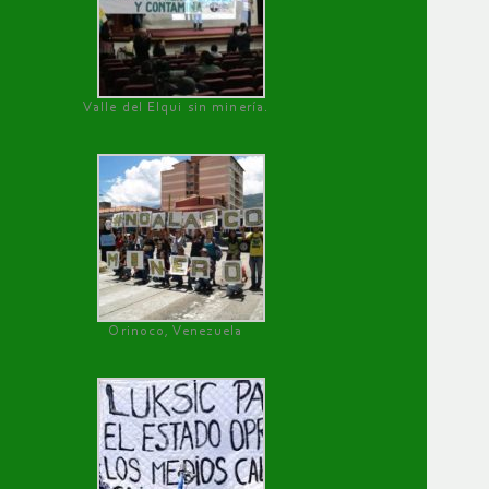
Valle del Elqui sin minería.
Orinoco, Venezuela