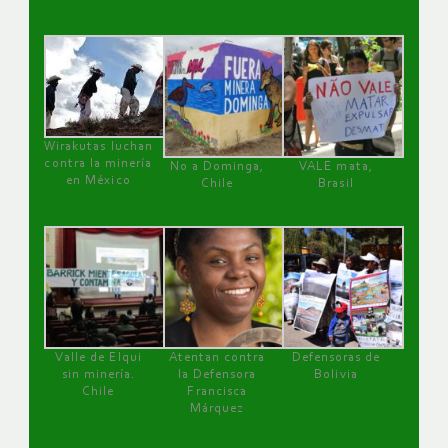
Wirakutas luchan
contra la minería
No a Dominga,
VALE mata,
en México
Chile
Brasil
Valle de Elqui
Atentan contra
Defensoras de
sin minería.
la Defensora
Bolivia
Chile
Francisca
Márquez