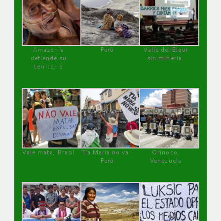
Amazonía
Perú
Valle del Elqui
defiende su
sin minería.
territorio
Vale mata, Brasil
Tía María no va !
Orinoco,
Perú
Venezuela