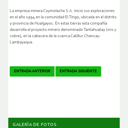
La empresa minera Coymolache S.A. inicio sus exploraciones
en el año 1994 en la comunidad El Tingo, ubicada en el distrito
y provincia de Hualgayoc. En estas tierras esta compañía
desarrolla el proyecto minero denominado Tantahuatay (oro y
cobre), en la cabecera de la cuenca Catilluc Chancay-
Lambayeque.
Navegador
ENTRADA ANTERIOR
ENTRADA SIGUIENTE
de
artículos
GALERÌA DE FOTOS