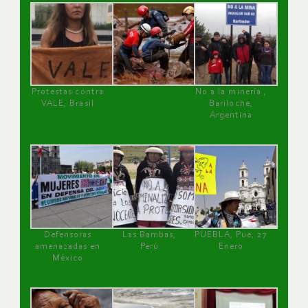
Protestas contra
No a la minería ,
VALE, Brasil
Bariloche,
Argentina
Defensoras
Las Bambas,
PUEBLA, Pue, 27
amenazadas en
Perú
Enero
México