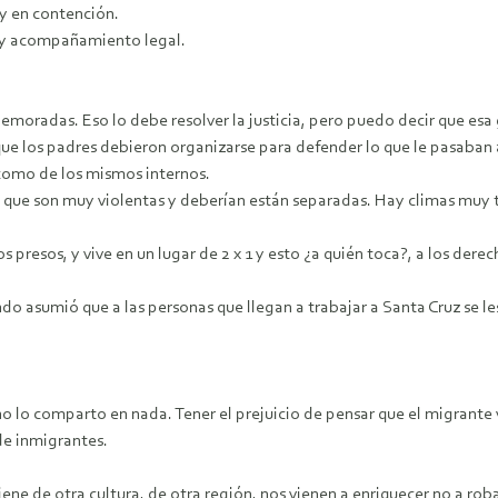
y en contención.
s y acompañamiento legal.
 demoradas. Eso lo debe resolver la justicia, pero puedo decir que es
e los padres debieron organizarse para defender lo que le pasaban a
 como de los mismos internos.
 que son muy violentas y deberían están separadas. Hay climas muy t
presos, y vive en un lugar de 2 x 1 y esto ¿a quién toca?, a los dere
ndo asumió que a las personas que llegan a trabajar a Santa Cruz se l
o lo comparto en nada. Tener el prejuicio de pensar que el migrante 
de inmigrantes.
ene de otra cultura, de otra región, nos vienen a enriquecer no a ro