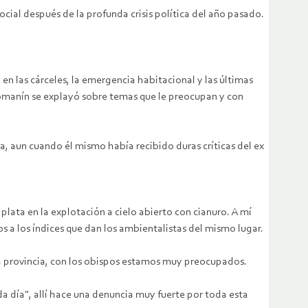
ial después de la profunda crisis política del año pasado.
n las cárceles, la emergencia habitacional y las últimas
manín se explayó sobre temas que le preocupan y con
, aun cuando él mismo había recibido duras críticas del ex
plata en la explotación a cielo abierto con cianuro. A mí
a los índices que dan los ambientalistas del mismo lugar.
ra provincia, con los obispos estamos muy preocupados.
da día", allí hace una denuncia muy fuerte por toda esta