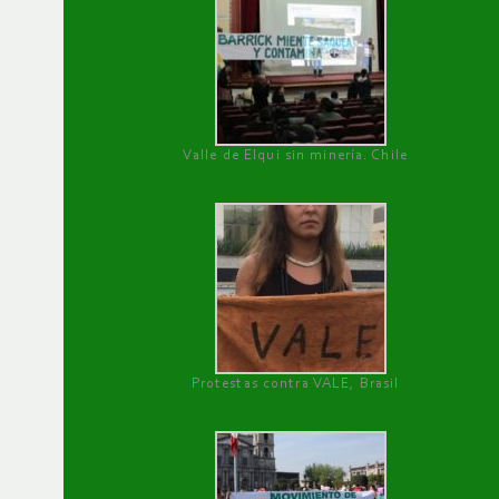
Valle de Elqui sin minería. Chile
Protestas contra VALE, Brasil