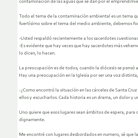
contaminación de las aguas que se dan por el emprendimie
Todo el tema de la contaminación ambiental es un tema qu
fuertísimo sobre el tema del medio ambiente, debemos form
-Usted respaldó recientemente a los sacerdotes cuestionad
-Es evidente que hay veces que hay sacerdotes más vehement
lo dicen, lo hacen.
La preocupación es de todos, cuando la diócesis se pensó a s
Hay una preocupación en la Iglesia por ser una voz distint
-¿Como encontró la situación en las cárceles de Santa Cruz 
ellos y escucharlos. Cada historia es un drama, un dolor y 
Uno quiere que esos lugares sean ámbitos de espera, para 
dignamente.
Me encontré con lugares desbordados en numero, sé que la