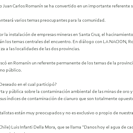
 Juan Carlos Romanín se ha convertido en un importante referente soc
lanteará varios temas preocupantes para la comunidad.
la instalación de empresas mineras en Santa Cruz, el hacinamiento e
rán los temas centrales del encuentro.
En diálogo con LA NACION, Ro
a a las localidades de las dos provincias.
có en Romanín un referente permanente de los temas de la provincia
mo público.
 Deseado en el cual participó?
erta y pública sobre la contaminación ambiental de las minas de oro y 
us índices de contaminación de cianuro que son totalmente opuestos 
talistas están muy preocupados y no es exclusivo o propio de nuest
 Chile) Luis Infanti Della Mora, que se llama "Danos hoy el agua de ca