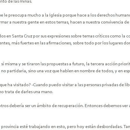
nto de las minas.
e le preocupa mucho a la Iglesia porque hace a los derechos humano
ar a nuestra gente en estos temas, hacen a nuestra convivencia de t
os en Santa Cruz por sus expresiones sobre temas críticos como la c
es, más fuertes en las afirmaciones, sobre todo por los lugares dond
í misma y se tiraron las propuestas a futuro, la tercera acción priori
a, no partidaria, sino una voz que hablen en nombre de todos, y en e
que ha visitado? -Cuando puedo visitar a las personas privadas de lib
uno trata de darles una mano.
otros debería ser un ámbito de recuperación. Entonces debemos ver a 
 provincia esté trabajando en esto, pero hoy están desbordadas. Tam