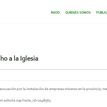
SALTAR AL CONTENIDO.
INICIO
QUIENES SOMOS
PUBLI
 a la Iglesia
eocuación por la instalación de empresas mineras en la provincia; ma
com.ar/nota.asp?nota_id=1048563