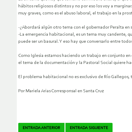
hábitos religiosos distintos y no por eso los voy a margin
muy graves, como es el abuso laboral, el trabajo en la pros
-¿Abordará algún otro tema con el gobernador Peralta en
-La emergencia habitacional, es un tema muy candente, que 
puede ser un basural. Y eso hay que conversarlo entre todo
Como Iglesia estamos haciendo un trabajo en conjunto en e
el tema de la documentación y la Pastoral Social quiere ha
El problema habitacional no es exclusivo de Río Gallegos, t
Por Mariela Arias Corresponsal en Santa Cruz
Navegador
ENTRADA ANTERIOR
ENTRADA SIGUIENTE