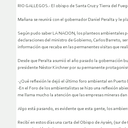
RIO GALLEGOS.- El obispo de Santa Cruz y Tierra del Fuego
Mañana se reunirá con el gobernador Daniel Peralta y le p
Según pudo saber LA NACION, los planteos ambientales por 
declaraciones del ministro de Gobierno, Carlos Barreto, se
información que recaba en las permanentes visitas que realiz
Desde que Peralta asumió el año pasado la gobernación bus
presidente Néstor Kirchner por su permanente protagonis
-¿Qué reflexión le dejó el último foro ambiental en Puerto
-En el Foro de los ambientalistas se hizo una reflexión abi
me llama mucho la atención que las empresas mineras dan s
Algo está pasando, es evidente que esta gente, los ambien
Recibí en estos días una carta del Obispo de Aysén, (sur de