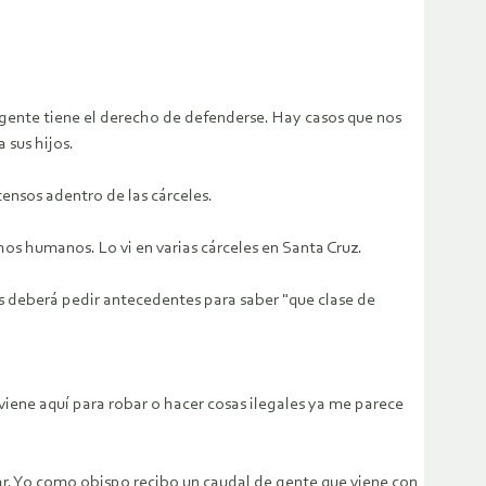
a gente tiene el derecho de defenderse. Hay casos que nos
 sus hijos.
ensos adentro de las cárceles.
chos humanos. Lo vi en varias cárceles en Santa Cruz.
es deberá pedir antecedentes para saber "que clase de
viene aquí para robar o hacer cosas ilegales ya me parece
bar. Yo como obispo recibo un caudal de gente que viene con