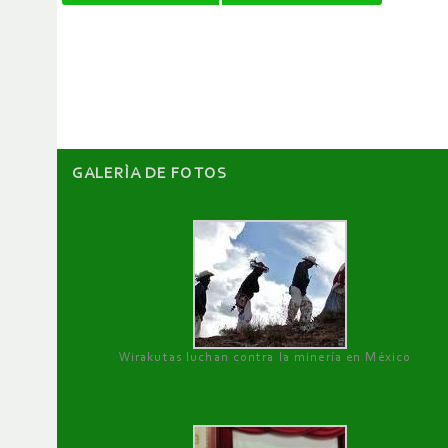
de
artículos
GALERÌA DE FOTOS
Wirakutas luchan contra la minería en México