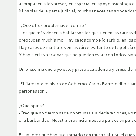
acompañen a los presos, en especial en apoyo psicológico 
Ni hablar de la parte judicial, muchos necesitan abogado
-¿Que otros problemas encontró?
-Los que más vienen a hablar son los que tienen las causas
preocupan muchísimo. Hay casos como Río Turbio, en los qu
Hay casos de maltratos en las cárceles, tanto de la policía
Y hay ciertas personas que no pueden estar con todos, sino
Un preso me decía yo estoy preso acá adentro y preso de los 
-El flamante ministro de Gobierno, Carlos Barreto dijo cua
personas son".
¿Que opina?
-Creo que no fueron nada oportunas sus declaraciones, yo n
una barbaridad. Nuestra provincia, nuestro país es un país 
Es un tema que hay que tomarlo con mucha altura, el que vi