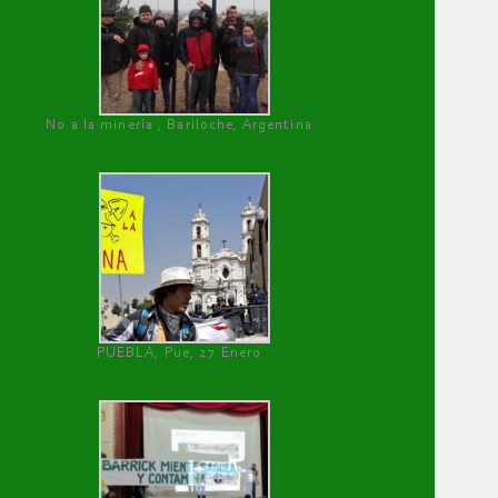
No a la minería , Bariloche, Argentina
PUEBLA, Pue, 27 Enero