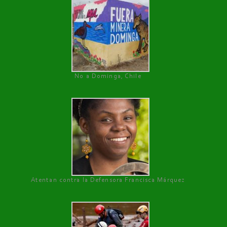
No a Dominga, Chile
Atentan contra la Defensora Francisca Márquez