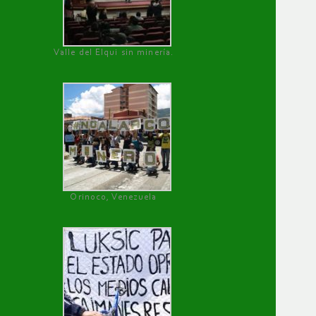
Valle del Elqui sin minería.
Orinoco, Venezuela