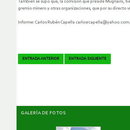
También se supo que, la comisión que preside Mugnaini, ti
gremio minero y otras organizaciones, que por su directo ví
Informe: Carlos Rubén Capella carlosrcapella@yahoo.com.
Navegador
ENTRADA ANTERIOR
ENTRADA SIGUIENTE
de
artículos
GALERÌA DE FOTOS