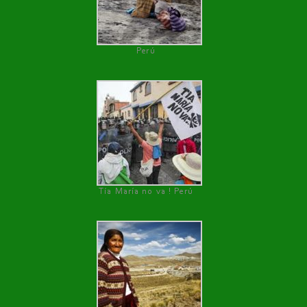
Perú
Tía María no va ! Perú