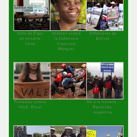
Valle de Elqui
Atentan contra
Defensoras de
sin minería.
la Defensora
Bolivia
Chile
Francisca
Márquez
Protestas contra
No a la minería ,
VALE, Brasil
Bariloche,
Argentina