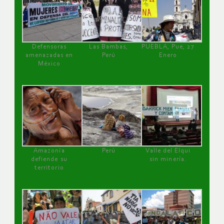
Defensoras
Las Bambas,
PUEBLA, Pue, 27
amenazadas en
Perú
Enero
México
Amazonía
Perú
Valle del Elqui
defiende su
sin minería.
territorio