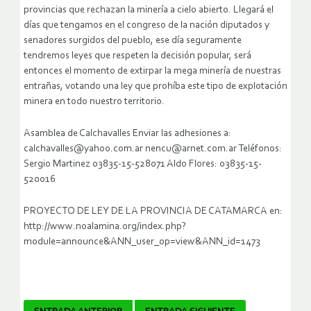
provincias que rechazan la minería a cielo abierto. Llegará el
días que tengamos en el congreso de la nación diputados y
senadores surgidos del pueblo, ese día seguramente
tendremos leyes que respeten la decisión popular, será
entonces el momento de extirpar la mega minería de nuestras
entrañas, votando una ley que prohíba este tipo de explotación
minera en todo nuestro territorio.
Asamblea de Calchavalles Enviar las adhesiones a:
calchavalles@yahoo.com.ar nencu@arnet.com.ar Teléfonos:
Sergio Martinez 03835-15-528071 Aldo Flores: 03835-15-
520016
PROYECTO DE LEY DE LA PROVINCIA DE CATAMARCA en:
http://www.noalamina.org/index.php?
module=announce&ANN_user_op=view&ANN_id=1473