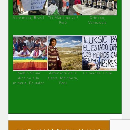
Vale mata, Brasil
Tía María no va !
Orinoco,
Perú
Venezuela
Pueblo Shuar
defensora de la
Caimanes, Chile
dice no a la
tierra, Melchora,
minería, Ecuador
Perú