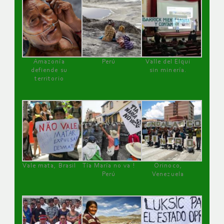
Amazonía
Perú
Valle del Elqui
defiende su
sin minería.
territorio
Vale mata, Brasil
Tía María no va !
Orinoco,
Perú
Venezuela