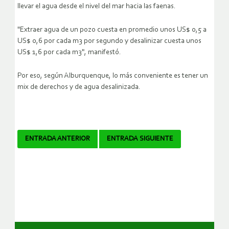
llevar el agua desde el nivel del mar hacia las faenas.
"Extraer agua de un pozo cuesta en promedio unos US$ 0,5 a
US$ 0,6 por cada m3 por segundo y desalinizar cuesta unos
US$ 1,6 por cada m3", manifestó.
Por eso, según Alburquenque, lo más conveniente es tener un
mix de derechos y de agua desalinizada.
Navegador
ENTRADA ANTERIOR
ENTRADA SIGUIENTE
de
artículos