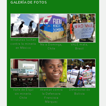
GALERÌA DE FOTOS
Wirakutas luchan
contra la minería
No a Dominga,
VALE mata,
en México
Chile
Brasil
Valle de Elqui
Atentan contra
Defensoras de
sin minería.
la Defensora
Bolivia
Chile
Francisca
Márquez