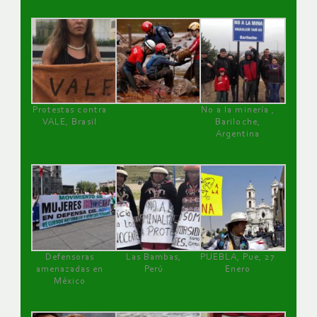
Protestas contra
No a la minería ,
VALE, Brasil
Bariloche,
Argentina
Defensoras
Las Bambas,
PUEBLA, Pue, 27
amenazadas en
Perú
Enero
México