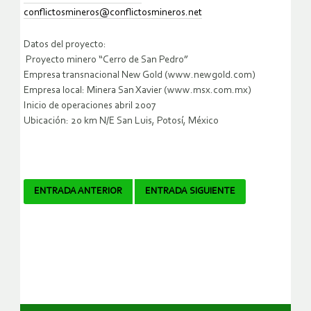
conflictosmineros@conflictosmineros.net
Datos del proyecto:
Proyecto minero “Cerro de San Pedro”
Empresa transnacional New Gold (www.newgold.com)
Empresa local: Minera San Xavier (www.msx.com.mx)
Inicio de operaciones abril 2007
Ubicación: 20 km N/E San Luis, Potosí, México
Navegador
ENTRADA ANTERIOR
ENTRADA SIGUIENTE
de
artículos