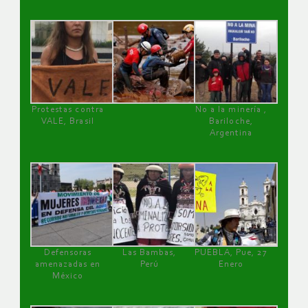
Protestas contra
No a la minería ,
VALE, Brasil
Bariloche,
Argentina
Defensoras
Las Bambas,
PUEBLA, Pue, 27
amenazadas en
Perú
Enero
México