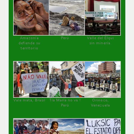
Amazonía
Perú
Valle del Elqui
defiende su
sin minería.
territorio
Vale mata, Brasil
Tía María no va !
Orinoco,
Perú
Venezuela