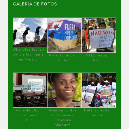
GALERÌA DE FOTOS
Wirakutas luchan
contra la minería
No a Dominga,
VALE mata,
en México
Chile
Brasil
Valle de Elqui
Atentan contra
Defensoras de
sin minería.
la Defensora
Bolivia
Chile
Francisca
Márquez