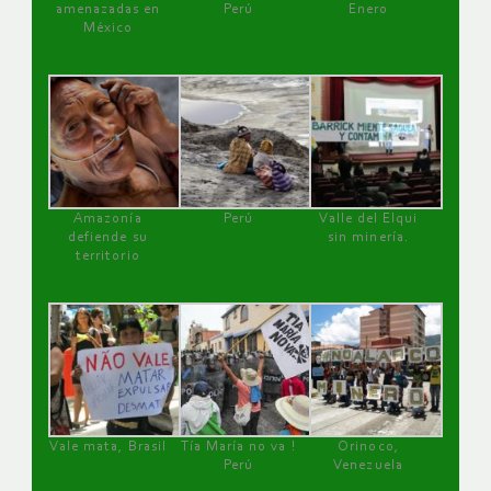
amenazadas en
Perú
Enero
México
Amazonía
Perú
Valle del Elqui
defiende su
sin minería.
territorio
Vale mata, Brasil
Tía María no va !
Orinoco,
Perú
Venezuela