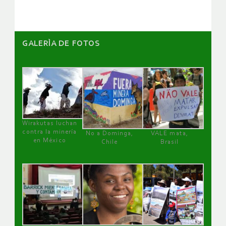
GALERÌA DE FOTOS
Wirakutas luchan
contra la minería
No a Dominga,
VALE mata,
en México
Chile
Brasil