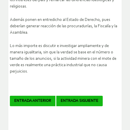
los intereses del país y remarcar las diferencias ideológicas y
religiosas.
Además ponen en entredicho al Estado de Derecho, pues
deberían generar reacción de las procuradurías, la Fiscalía y la
Asamblea.
Lo más importe es discutir e investigar ampliamente y de
manera igualitaria, sin que la verdad se base en el número o
tamaño de los anuncios, si la actividad minera con el mote de
verde es realmente una práctica industrial que no causa
perjuicios.
Navegador
ENTRADA ANTERIOR
ENTRADA SIGUIENTE
de
artículos