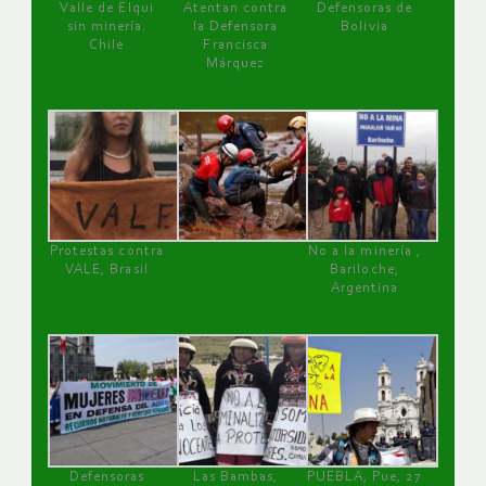
Valle de Elqui
Atentan contra
Defensoras de
sin minería.
la Defensora
Bolivia
Chile
Francisca
Márquez
Protestas contra
No a la minería ,
VALE, Brasil
Bariloche,
Argentina
Defensoras
Las Bambas,
PUEBLA, Pue, 27