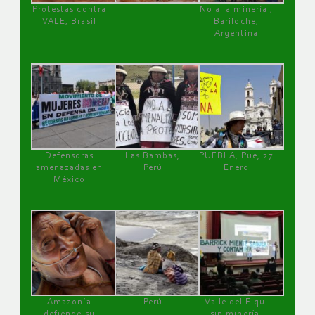
Protestas contra
No a la minería ,
VALE, Brasil
Bariloche,
Argentina
Defensoras
Las Bambas,
PUEBLA, Pue, 27
amenazadas en
Perú
Enero
México
Amazonía
Perú
Valle del Elqui
defiende su
sin minería.