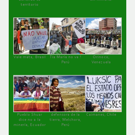
territorio
Vale mata, Brasil
Tía María no va !
Orinoco,
Perú
Venezuela
Pueblo Shuar
defensora de la
Caimanes, Chile
dice no a la
tierra, Melchora,
minería, Ecuador
Perú