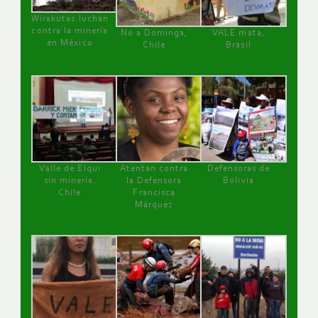
Wirakutas luchan
contra la minería
No a Dominga,
VALE mata,
en México
Chile
Brasil
Valle de Elqui
Atentan contra
Defensoras de
sin minería.
la Defensora
Bolivia
Chile
Francisca
Márquez