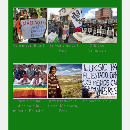
Vale mata, Brasil
Tía María no va !
Orinoco,
Perú
Venezuela
Pueblo Shuar
defensora de la
Caimanes, Chile
dice no a la
tierra, Melchora,
minería, Ecuador
Perú