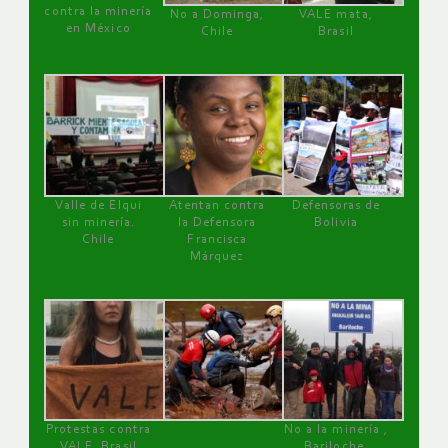
contra la minería
No a Dominga,
VALE mata,
en México
Chile
Brasil
Valle de Elqui
Atentan contra
Defensoras de
sin minería.
la Defensora
Bolivia
Chile
Francisca
Márquez
Protestas contra
No a la minería ,
VALE, Brasil
Bariloche,