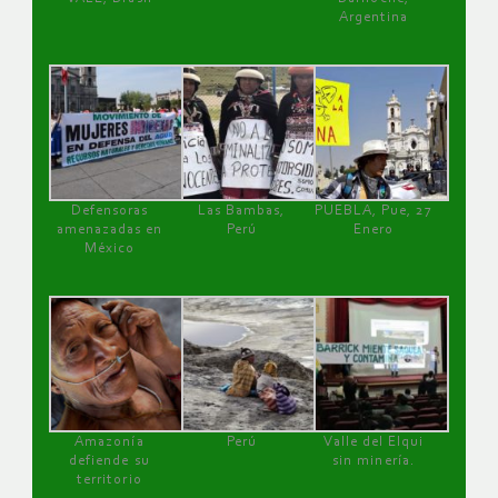
Argentina
Defensoras
Las Bambas,
PUEBLA, Pue, 27
amenazadas en
Perú
Enero
México
Amazonía
Perú
Valle del Elqui
defiende su
sin minería.
territorio