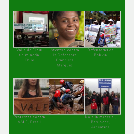
Valle de Elqui
Atentan contra
Defensoras de
sin minería.
la Defensora
Bolivia
Chile
Francisca
Márquez
Protestas contra
No a la minería ,
VALE, Brasil
Bariloche,
Argentina