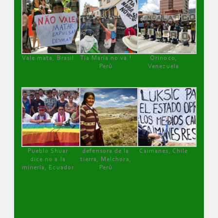
Vale mata, Brasil
Tía María no va !
Orinoco,
Perú
Venezuela
Pueblo Shuar
defensora de la
Caimanes, Chile
dice no a la
tierra, Melchora,
minería, Ecuador
Perú