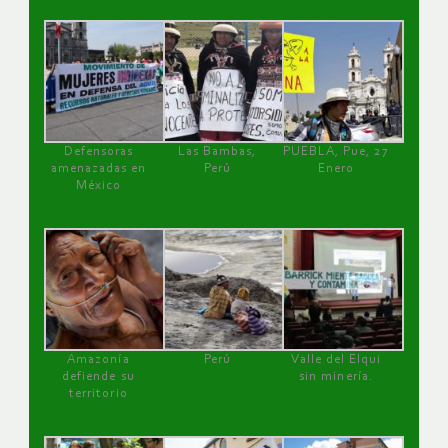
Defensoras
Las Bambas,
PUEBLA, Pue, 27
amenazadas en
Perú
Enero
México
Amazonía
Perú
Valle del Elqui
defiende su
sin minería.
territorio