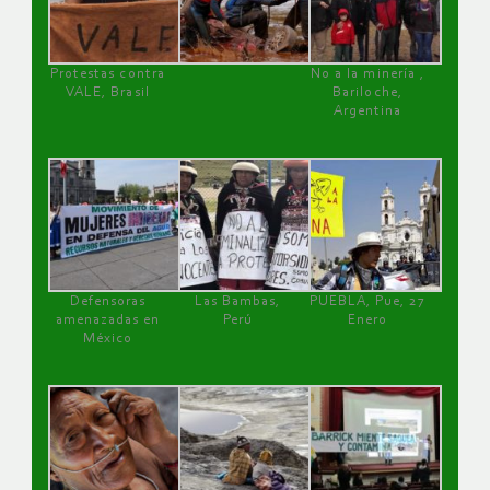
Protestas contra
No a la minería ,
VALE, Brasil
Bariloche,
Argentina
Defensoras
Las Bambas,
PUEBLA, Pue, 27
amenazadas en
Perú
Enero
México