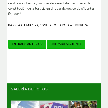
del ilícito ambiental, razones de inmediatez, aconsejan la
constitución de la Justicia en el lugar de vuelco de efluentes
líquidos”.
BAJO LA ALUMBRERA
,
CONFLICTO: BAJO LA ALUMBRERA
Navegador
ENTRADA ANTERIOR
ENTRADA SIGUIENTE
de
artículos
GALERÌA DE FOTOS