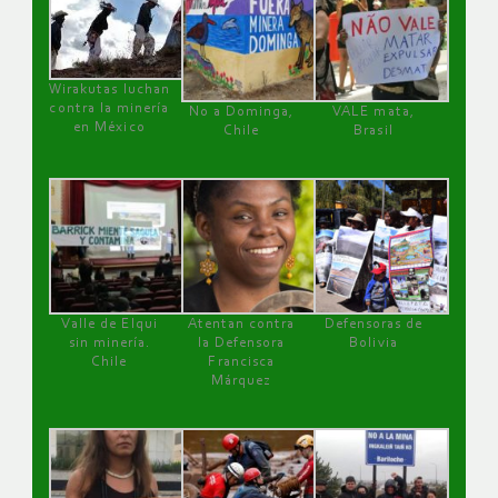
Wirakutas luchan
contra la minería
No a Dominga,
VALE mata,
en México
Chile
Brasil
Valle de Elqui
Atentan contra
Defensoras de
sin minería.
la Defensora
Bolivia
Chile
Francisca
Márquez