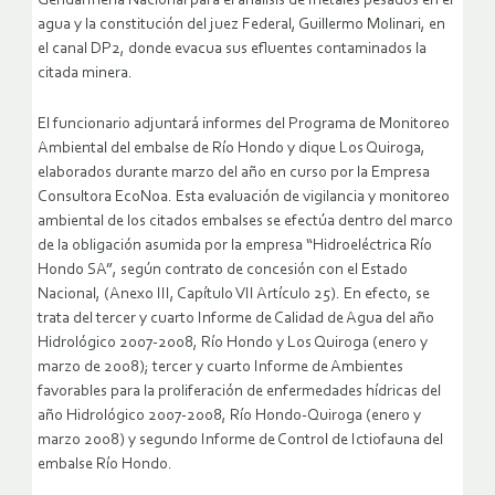
Gendarmería Nacional para el análisis de metales pesados en el
agua y la constitución del juez Federal, Guillermo Molinari, en
el canal DP2, donde evacua sus efluentes contaminados la
citada minera.
El funcionario adjuntará informes del Programa de Monitoreo
Ambiental del embalse de Río Hondo y dique Los Quiroga,
elaborados durante marzo del año en curso por la Empresa
Consultora EcoNoa. Esta evaluación de vigilancia y monitoreo
ambiental de los citados embalses se efectúa dentro del marco
de la obligación asumida por la empresa “Hidroeléctrica Río
Hondo SA”, según contrato de concesión con el Estado
Nacional, (Anexo III, Capítulo VII Artículo 25). En efecto, se
trata del tercer y cuarto Informe de Calidad de Agua del año
Hidrológico 2007-2008, Río Hondo y Los Quiroga (enero y
marzo de 2008); tercer y cuarto Informe de Ambientes
favorables para la proliferación de enfermedades hídricas del
año Hidrológico 2007-2008, Río Hondo-Quiroga (enero y
marzo 2008) y segundo Informe de Control de Ictiofauna del
embalse Río Hondo.