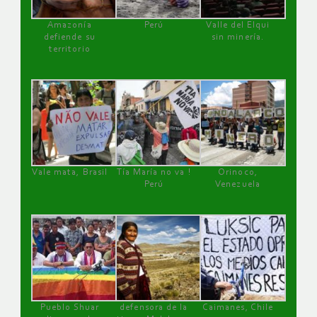
Amazonía
Perú
Valle del Elqui
defiende su
sin minería.
territorio
Vale mata, Brasil
Tía María no va !
Orinoco,
Perú
Venezuela
Pueblo Shuar
defensora de la
Caimanes, Chile