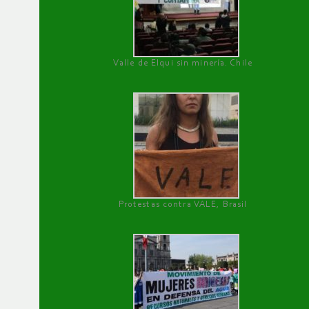
Valle de Elqui sin minería. Chile
Protestas contra VALE, Brasil