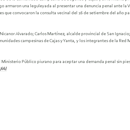
o armaron una leguleyada al presentar una denuncia penal ante la V F
ales que convocaron la consulta vecinal del 16 de setiembre del año
, Nicanor Alvarado; Carlos Martínez, alcalde provincial de San Ignac
unidades campesinas de Cajas y Yanta, y los integrantes de la Red M
el Ministerio Público piurano para aceptar una demanda penal sin pies
566/