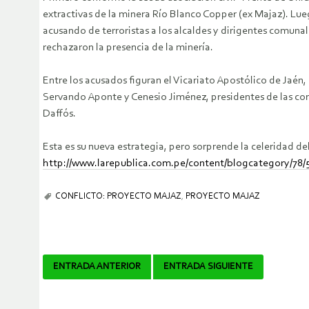
extractivas de la minera Río Blanco Copper (ex Majaz).
Lueg
acusando de terroristas a los alcaldes y dirigentes comun
rechazaron la presencia de la minería.
Entre los acusados figuran el Vicariato Apostólico de Jaén
Servando Aponte y Cenesio Jiménez, presidentes de las com
Daffós.
Esta es su nueva estrategia, pero sorprende la celeridad d
http://www.larepublica.com.pe/content/blogcategory/78/
CONFLICTO: PROYECTO MAJAZ
,
PROYECTO MAJAZ
Navegador
ENTRADA ANTERIOR
ENTRADA SIGUIENTE
de