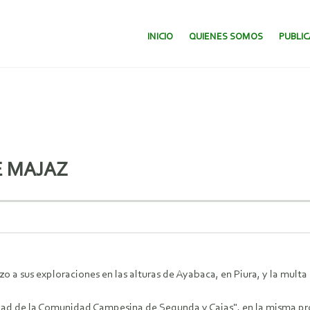
SALTAR AL CONTENIDO.
INICIO
QUIENES SOMOS
PUBLI
E MAJAZ
zo a sus exploraciones en las alturas de Ayabaca, en Piura, y la mu
idad de la Comunidad Campesina de Segunda y Cajas", en la misma pr