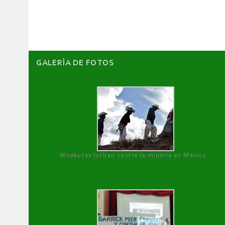
artículos
GALERÌA DE FOTOS
Wirakutas luchan contra la minería en México