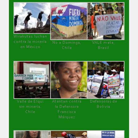
Wirakutas luchan
contra la minería
No a Dominga,
VALE mata,
en México
Chile
Brasil
Valle de Elqui
Atentan contra
Defensoras de
sin minería.
la Defensora
Bolivia
Chile
Francisca
Márquez