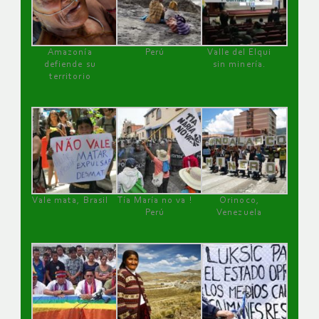
Amazonía
Perú
Valle del Elqui
defiende su
sin minería.
territorio
Vale mata, Brasil
Tía María no va !
Orinoco,
Perú
Venezuela