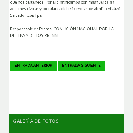
que nos pertenece. Por ello ratificamos con mas fuerza las
acciones cívicas y populares del próximo 21 de abril”, enfatizó
Salvador Quishpe.
Responsable de Prensa, COALICIÓN NACIONAL POR LA
DEFENSA DE LOS RR. NN.
Navegador
ENTRADA ANTERIOR
ENTRADA SIGUIENTE
de
artículos
GALERÌA DE FOTOS