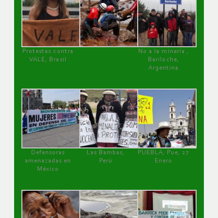
Protestas contra
No a la minería ,
VALE, Brasil
Bariloche,
Argentina
Defensoras
Las Bambas,
PUEBLA, Pue, 27
amenazadas en
Perú
Enero
México