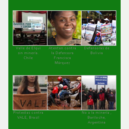
Valle de Elqui
Atentan contra
Defensoras de
sin minería.
la Defensora
Bolivia
Chile
Francisca
Márquez
Protestas contra
No a la minería ,
VALE, Brasil
Bariloche,
Argentina