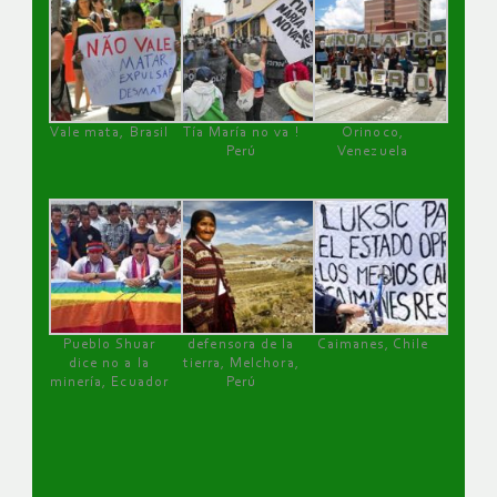
Vale mata, Brasil
Tía María no va !
Orinoco,
Perú
Venezuela
Pueblo Shuar
defensora de la
Caimanes, Chile
dice no a la
tierra, Melchora,
minería, Ecuador
Perú