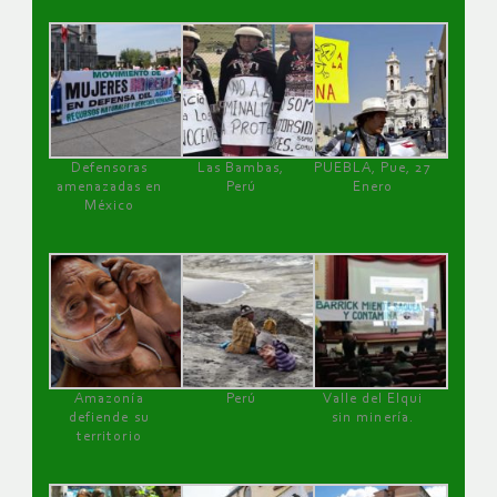
Defensoras
Las Bambas,
PUEBLA, Pue, 27
amenazadas en
Perú
Enero
México
Amazonía
Perú
Valle del Elqui
defiende su
sin minería.
territorio