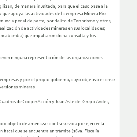
ilizan, de manera inusitada, para que el caso pase a la
y que apoya las actividades de la empresa Minera Rio
enuncia penal de parte, por delito de Terrorismo y otros,
ealización de actividades mineras en sus localidades;
ancabamba) que impulsaron dicha consulta y los
ienen ninguna representación de las organizaciones
mpresas y por el propio gobierno, cuyo objetivo es crear
nversiones mineras.
Cuadros de CooperAcción y Juan Aste del Grupo Andes,
ido objeto de amenazas contra su vida por ejercer la
fiscal que se encuentra en trámite (16va. Fiscalía