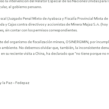
cluso la intervención del Relator Especial de las Naciones Unidas pa
cular, al gobierno peruano.
fiscal (Juzgado Penal Mixto de Ayabaca y Fiscalía Provincial Mixta 
 y Cajas contra directivos y accionistas de Minera Majaz S.A. (hoy 
es, sin contar con los permisos correspondientes.
te del organismo de fiscalización minera, OSINERGMIN, por incumpl
ambiente. No debemos olvidar que, también, la inconsistente denu
, en su reciente visita a China, ha declarado que "no tiene porque no 
y la Paz – Fedepaz