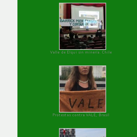
Valle de Elqui sin minería. Chile
Protestas contra VALE, Brasil