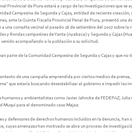
al Provincial de Piura estará a cargo de las Investigaciones que se ag
unidad Campesina de Segunda y Cajas, entidad de reciente creación, 
es, ante la Quinta Fiscalía Provincial Penal de Piura, presentó una d
 a una consulta vecinal el pasado 16 de setiembre del 2007 sobre la r
ades y Rondas campesinas de Yanta (Ayabaca) y Segunda y Cajas (Hu
venido acompañando a la población a su solicitud.
man parte de la Comunidad Campesina de Segunda y Cajas y que no t
contexto de una campaña emprendida por ciertos medios de prensa, e
tema" que estaría buscando desestabilizar al gobierno e impedir las i
s humanos y ambientalistas como Javier Jahncke de FEDEPAZ, Julia 
ed Muqui para el denominado caso Majaz.
ales y defensores de derechos humanos incluidos en la denuncia, han s
e, cuyas amenazas han motivado se abra un proceso de investigación 