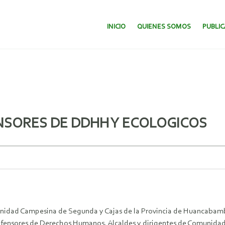
SALTAR AL CONTENIDO.
INICIO
QUIENES SOMOS
PUBLI
NSORES DE DDHH Y ECOLOGICOS
omunidad Campesina de Segunda y Cajas de la Provincia de Huancabamb
efensores de Derechos Humanos, Alcaldes y dirigentes de Comunidad