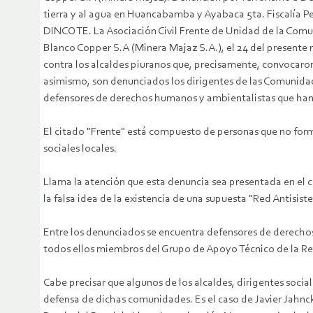
tierra y al agua en Huancabamba y Ayabaca 5ta. Fiscalía Pen
DINCOTE.
La Asociación Civil Frente de Unidad de la Com
Blanco Copper S.A (Minera Majaz S.A.), el 24 del presente m
contra los alcaldes piuranos que, precisamente, convocaron
asimismo, son denunciados los dirigentes de las Comunid
defensores de derechos humanos y ambientalistas que han 
El citado "Frente" está compuesto de personas que no for
sociales locales.
Llama la atención que esta denuncia sea presentada en el 
la falsa idea de la existencia de una supuesta "Red Antisis
Entre los denunciados se encuentra defensores de derecho
todos ellos miembros del Grupo de Apoyo Técnico de la R
Cabe precisar que algunos de los alcaldes, dirigentes soci
defensa de dichas comunidades. Es el caso de Javier Jahnck