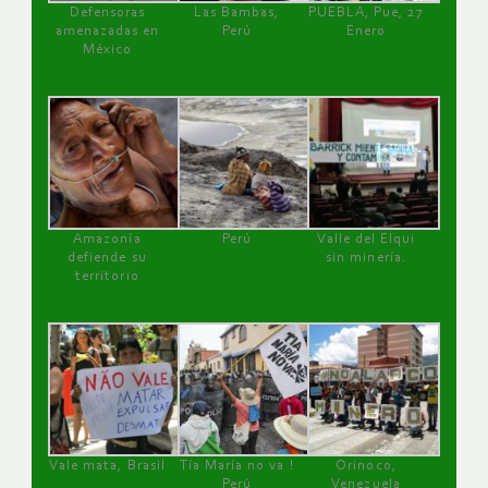
Defensoras
Las Bambas,
PUEBLA, Pue, 27
amenazadas en
Perú
Enero
México
Amazonía
Perú
Valle del Elqui
defiende su
sin minería.
territorio
Vale mata, Brasil
Tía María no va !
Orinoco,
Perú
Venezuela