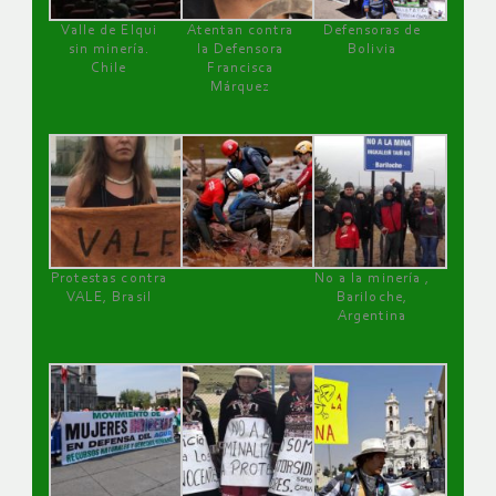
Valle de Elqui
Atentan contra
Defensoras de
sin minería.
la Defensora
Bolivia
Chile
Francisca
Márquez
Protestas contra
No a la minería ,
VALE, Brasil
Bariloche,
Argentina