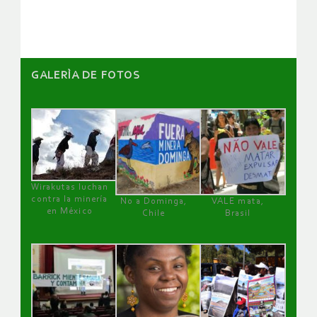
artículos
GALERÌA DE FOTOS
Wirakutas luchan
contra la minería
No a Dominga,
VALE mata,
en México
Chile
Brasil