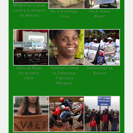
Wirakutas luchan
contra la minería
No a Dominga,
VALE mata,
en México
Chile
Brasil
Valle de Elqui
Atentan contra
Defensoras de
sin minería.
la Defensora
Bolivia
Chile
Francisca
Márquez