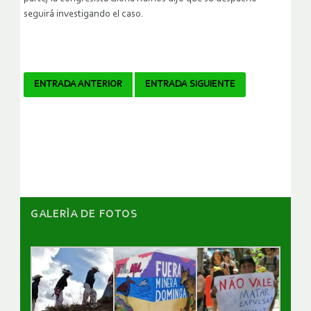
seguirá investigando el caso.
Navegador
ENTRADA ANTERIOR
ENTRADA SIGUIENTE
de
artículos
GALERÌA DE FOTOS