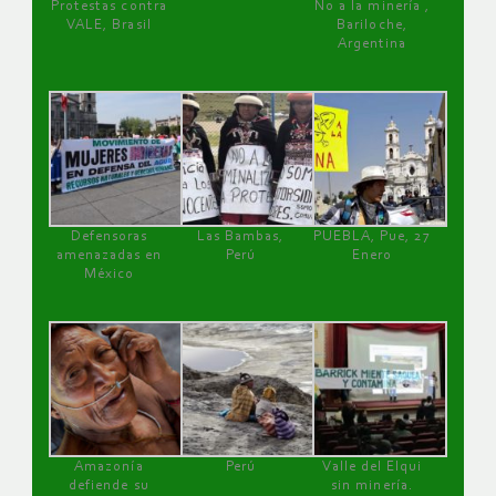
Protestas contra
No a la minería ,
VALE, Brasil
Bariloche,
Argentina
Defensoras
Las Bambas,
PUEBLA, Pue, 27
amenazadas en
Perú
Enero
México
Amazonía
Perú
Valle del Elqui
defiende su
sin minería.