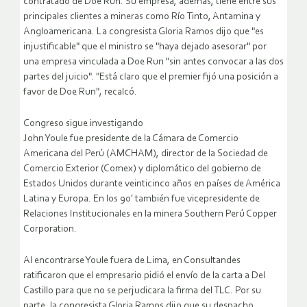
contratado de Doe Run. Su empresa, además, tiene entre sus
principales clientes a mineras como Río Tinto, Antamina y
Angloamericana. La congresista Gloria Ramos dijo que "es
injustificable" que el ministro se "haya dejado asesorar" por
una empresa vinculada a Doe Run "sin antes convocar a las dos
partes del juicio". "Está claro que el premier fijó una posición a
favor de Doe Run", recalcó.
Congreso sigue investigando
John Youle fue presidente de la Cámara de Comercio
Americana del Perú (AMCHAM), director de la Sociedad de
Comercio Exterior (Comex) y diplomático del gobierno de
Estados Unidos durante veinticinco años en países de América
Latina y Europa. En los 90′ también fue vicepresidente de
Relaciones Institucionales en la minera Southern Perú Copper
Corporation.
Al encontrarse Youle fuera de Lima, en Consultandes
ratificaron que el empresario pidió el envío de la carta a Del
Castillo para que no se perjudicara la firma del TLC. Por su
parte, la congresista Gloria Ramos dijo que su despacho