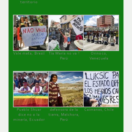
territorio
Vale mata, Brasil
Tía María no va !
Orinoco,
Perú
Venezuela
Pueblo Shuar
defensora de la
Caimanes, Chile
dice no a la
tierra, Melchora,
minería, Ecuador
Perú