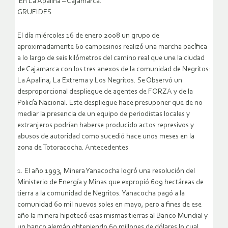
En La Apalina – Cajamarca.
GRUFIDES
El día miércoles 16 de enero 2008 un grupo de
aproximadamente 60 campesinos realizó una marcha pacífica
a lo largo de seis kilómetros del camino real que une la ciudad
de Cajamarca con los tres anexos de la comunidad de Negritos:
La Apalina, La Extrema y Los Negritos. Se Observó un
desproporcional despliegue de agentes de FORZA y de la
Policía Nacional. Este despliegue hace presuponer que de no
mediar la presencia de un equipo de periodistas locales y
extranjeros podrían haberse producido actos represivos y
abusos de autoridad como sucedió hace unos meses en la
zona de Totoracocha.
Antecedentes
1. El año 1993, Minera Yanacocha logró una resolución del
Ministerio de Energía y Minas que expropió 609 hectáreas de
tierra a la comunidad de Negritos. Yanacocha pagó a la
comunidad 60 mil nuevos soles en mayo, pero a fines de ese
año la minera hipotecó esas mismas tierras al Banco Mundial y
un banco alemán obteniendo 60 millones de dólares lo cual