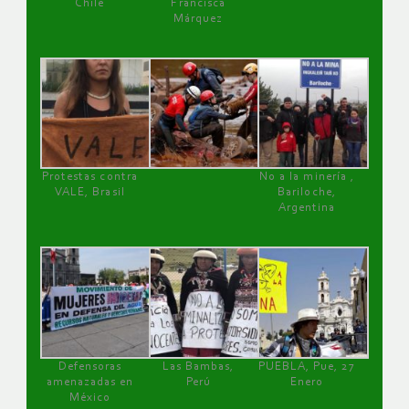
Chile
Francisca
Márquez
Protestas contra
No a la minería ,
VALE, Brasil
Bariloche,
Argentina
Defensoras
Las Bambas,
PUEBLA, Pue, 27
amenazadas en
Perú
Enero
México