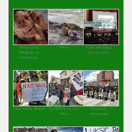
Amazonía
Perú
Valle del Elqui
defiende su
sin minería.
territorio
Vale mata, Brasil
Tía María no va !
Orinoco,
Perú
Venezuela