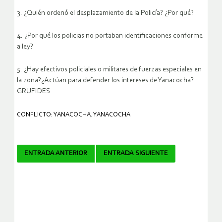
3. ¿Quién ordenó el desplazamiento de la Policía? ¿Por qué?
4. ¿Por qué los policias no portaban identificaciones conforme
a ley?
5. ¿Hay efectivos policiales o militares de fuerzas especiales en
la zona?¿Actúan para defender los intereses de Yanacocha?
GRUFIDES
CONFLICTO: YANACOCHA
,
YANACOCHA
Navegador
ENTRADA ANTERIOR
ENTRADA SIGUIENTE
de
artículos