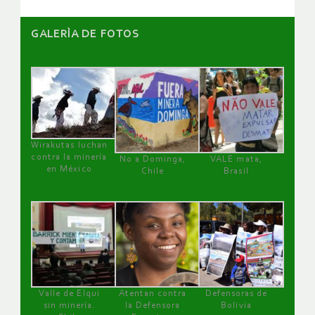
GALERÌA DE FOTOS
Wirakutas luchan
contra la minería
No a Dominga,
VALE mata,
en México
Chile
Brasil
Valle de Elqui
Atentan contra
Defensoras de
sin minería.
la Defensora
Bolivia