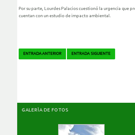
Por su parte, Lourdes Palacios cuestionó la urgencia que p
cuentan con un estudio de impacto ambiental.
Navegador
ENTRADA ANTERIOR
ENTRADA SIGUIENTE
de
artículos
GALERÌA DE FOTOS