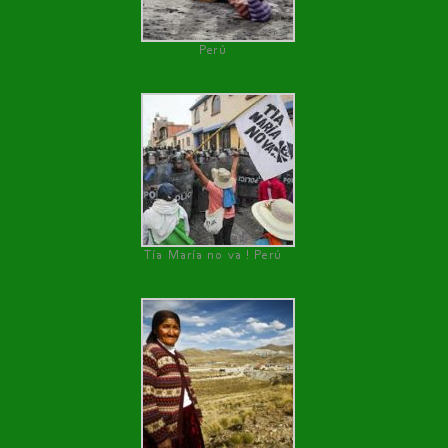
Perú
Tía María no va ! Perú