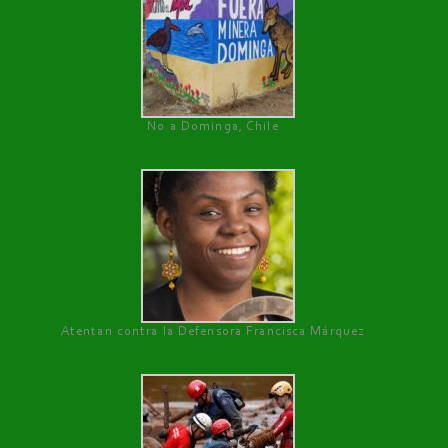
No a Dominga, Chile
Atentan contra la Defensora Francisca Márquez