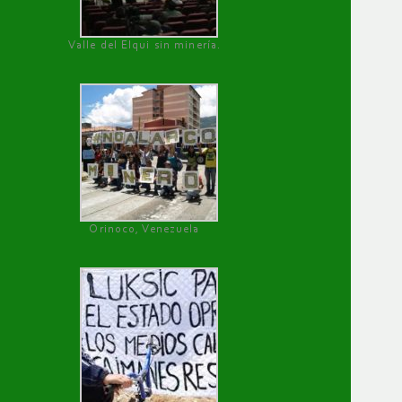
Valle del Elqui sin minería.
Orinoco, Venezuela