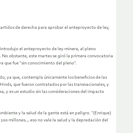
partidos de derecha para aprobar el anteproyecto de ley,
, introdujo el anteproyecto de ley minera, al pleno
a.
No obstante, este martes se giró la primera convocatoria
ya que fue "sin conocimiento del pleno".
ido, ya que, contempla únicamente los beneficios de las
Hinds, que fueron contratados por las transnacionales, y
ea, y es un estudio sin las consideraciones del impacto
biente y la salud de la gente está en peligro. "(Enrique)
 200 millones… eso no vale la salud y la depredación del