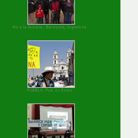
No a la minería , Bariloche, Argentina
PUEBLA, Pue, 27 Enero