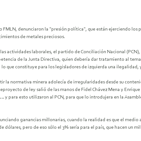
o FMLN, denunciaron la "presión política", que están ejerciendo los 
acimientos de metales preciosos.
 las actividades laborales, el partido de Conciliación Nacional (PCN)
petencia de la Junta Directiva, quien debería dar tratamiento al tem
lo que constituye para los legisladores de izquierda una ilegalidad, 
utir la normativa minera adolecía de irregularidades desde su conten
eproyecto de ley salió de las manos de Fidel Chávez Mena y Enrique 
… y para esto utilizaron al PCN, para que lo introdujera en la Asambl
ciando ganancias millonarias, cuando la realidad es que el medio am
 dólares, pero de eso sólo el 3% sería para el país, que hacen un mil