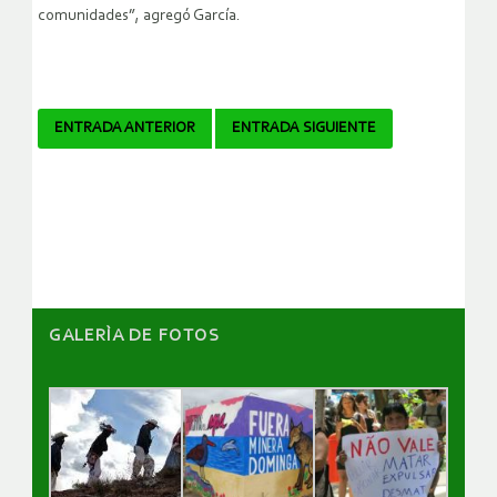
comunidades”, agregó García.
Navegador
ENTRADA ANTERIOR
ENTRADA SIGUIENTE
de
artículos
GALERÌA DE FOTOS