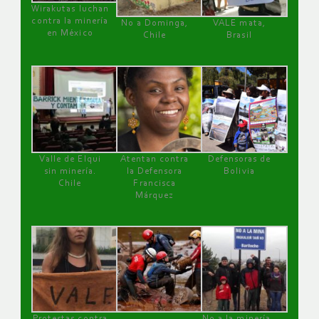
Wirakutas luchan
contra la minería
No a Dominga,
VALE mata,
en México
Chile
Brasil
Valle de Elqui
Atentan contra
Defensoras de
sin minería.
la Defensora
Bolivia
Chile
Francisca
Márquez
Protestas contra
No a la minería ,