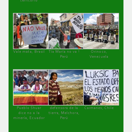
territorio
Vale mata, Brasil
Tía María no va !
Orinoco,
Perú
Venezuela
Pueblo Shuar
defensora de la
Caimanes, Chile
dice no a la
tierra, Melchora,
minería, Ecuador
Perú