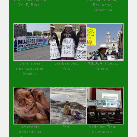
VALE, Brasil
Bariloche,
Argentina
Defensoras
Las Bambas,
PUEBLA, Pue, 27
amenazadas en
Perú
Enero
México
Amazonía
Perú
Valle del Elqui
defiende su
sin minería.