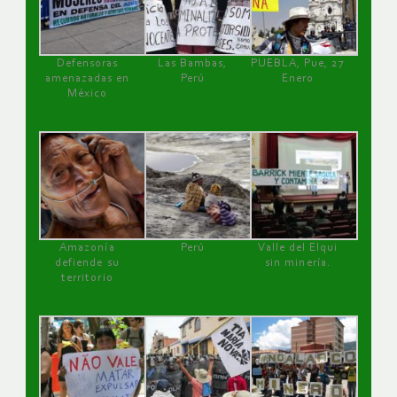
Defensoras
Las Bambas,
PUEBLA, Pue, 27
amenazadas en
Perú
Enero
México
Amazonía
Perú
Valle del Elqui
defiende su
sin minería.
territorio