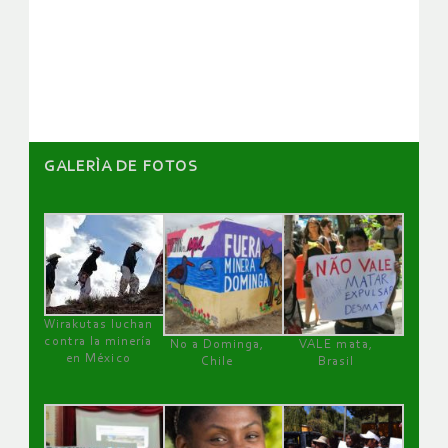
de
artículos
GALERÌA DE FOTOS
Wirakutas luchan
contra la minería
No a Dominga,
VALE mata,
en México
Chile
Brasil