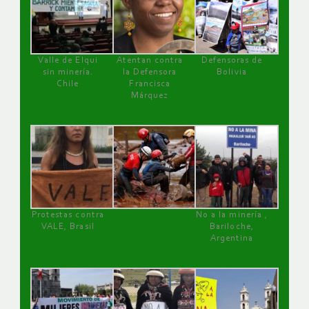
Valle de Elqui
Atentan contra
Defensoras de
sin minería.
la Defensora
Bolivia
Chile
Francisca
Márquez
Protestas contra
No a la minería ,
VALE, Brasil
Bariloche,
Argentina