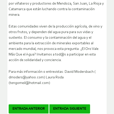
por viñateros y productores de Mendoza, San Juan, La Rioja y
Catamarca que están luchando contra la contaminación
minera.
Estas comunidades viven de la producción agrícola, de vino y
otros frutos, y dependen del agua pura para sus vidas y
sustento. El consumo y la contaminación del agua y el
ambiente para la extracción de minerales exportables al
mercado mundial, nos provoca esta pregunta: ¿El Oro Vale
Más Que el Agua? Invitamos a tod@s a participar en esta
acción de solidaridad y conciencia.
Para más información o entrevistas: David Modersbach (
dmoders@yahoo.com) Laura Roda
(tengomeil@hotmail.com)
Navegador
ENTRADA ANTERIOR
ENTRADA SIGUIENTE