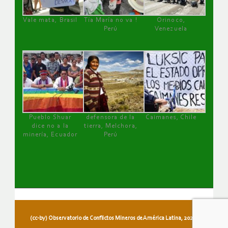
Vale mata, Brasil
Tía María no va !
Orinoco,
Perú
Venezuela
Pueblo Shuar
defensora de la
Caimanes, Chile
dice no a la
tierra, Melchora,
minería, Ecuador
Perú
(cc-by) Observatorio de Conflictos Mineros de América Latina, 2026