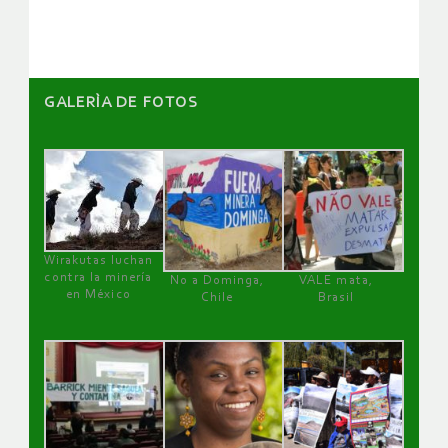
artículos
GALERÌA DE FOTOS
Wirakutas luchan
contra la minería
No a Dominga,
VALE mata,
en México
Chile
Brasil