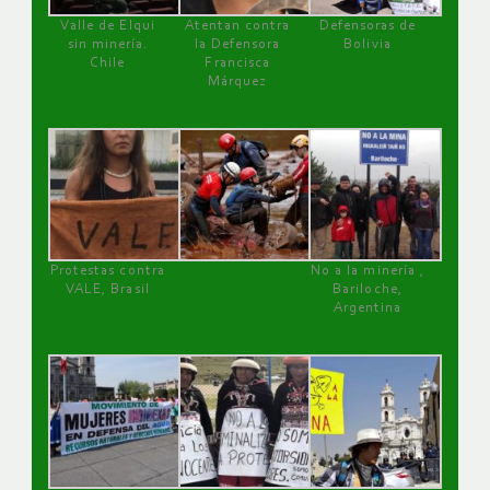
Valle de Elqui
Atentan contra
Defensoras de
sin minería.
la Defensora
Bolivia
Chile
Francisca
Márquez
Protestas contra
No a la minería ,
VALE, Brasil
Bariloche,
Argentina