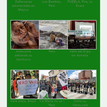
Defensoras
Las Bambas,
PUEBLA, Pue, 27
amenazadas en
Perú
Enero
México
Amazonía
Perú
Valle del Elqui
defiende su
sin minería.
territorio
Vale mata, Brasil
Tía María no va !
Orinoco,
Perú
Venezuela