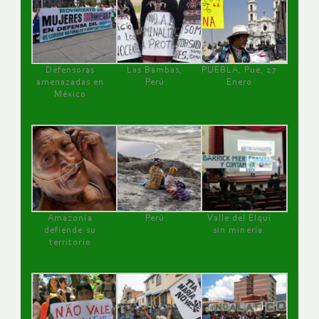
Defensoras
Las Bambas,
PUEBLA, Pue, 27
amenazadas en
Perú
Enero
México
Amazonía
Perú
Valle del Elqui
defiende su
sin minería.
territorio