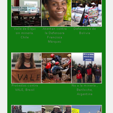
Valle de Elqui
Atentan contra
Defensoras de
sin minería.
la Defensora
Bolivia
Chile
Francisca
Márquez
Protestas contra
No a la minería ,
VALE, Brasil
Bariloche,
Argentina