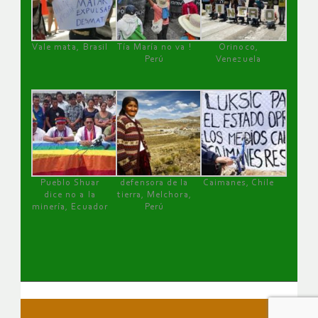
Vale mata, Brasil
Tía María no va !
Orinoco,
Perú
Venezuela
Pueblo Shuar
defensora de la
Caimanes, Chile
dice no a la
tierra, Melchora,
minería, Ecuador
Perú