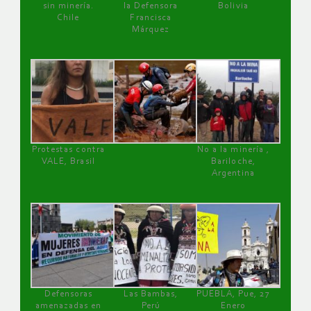
sin minería.
la Defensora
Bolivia
Chile
Francisca
Márquez
Protestas contra
No a la minería ,
VALE, Brasil
Bariloche,
Argentina
Defensoras
Las Bambas,
PUEBLA, Pue, 27
amenazadas en
Perú
Enero