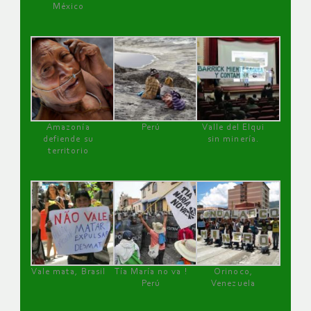
México
Amazonía
Perú
Valle del Elqui
defiende su
sin minería.
territorio
Vale mata, Brasil
Tía María no va !
Orinoco,
Perú
Venezuela