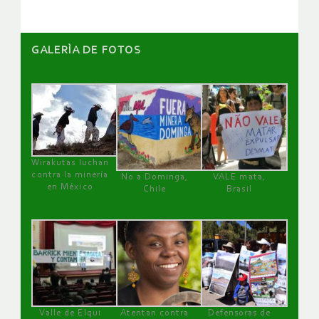
GALERÌA DE FOTOS
Wirakutas luchan
contra la minería
No a Dominga,
VALE mata,
en México
Chile
Brasil
Valle de Elqui
Atentan contra
Defensoras de