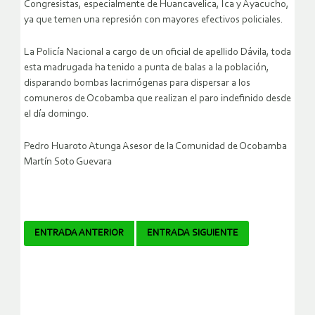
Congresistas, especialmente de Huancavelica, Ica y Ayacucho,
ya que temen una represión con mayores efectivos policiales.
La Policía Nacional a cargo de un oficial de apellido Dávila, toda
esta madrugada ha tenido a punta de balas a la población,
disparando bombas lacrimógenas para dispersar a los
comuneros de Ocobamba que realizan el paro indefinido desde
el día domingo.
Pedro Huaroto Atunga Asesor de la Comunidad de Ocobamba
Martín Soto Guevara
Navegador
ENTRADA ANTERIOR
ENTRADA SIGUIENTE
de
artículos