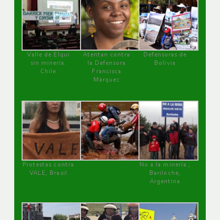
Valle de Elqui
Atentan contra
Defensoras de
sin minería.
la Defensora
Bolivia
Chile
Francisca
Márquez
Protestas contra
No a la minería ,
VALE, Brasil
Bariloche,
Argentina