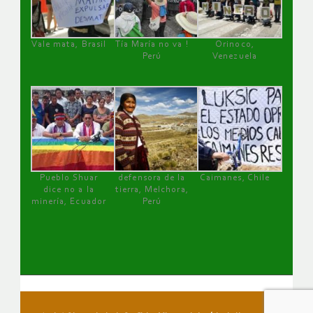
Vale mata, Brasil
Tía María no va !
Orinoco,
Perú
Venezuela
Pueblo Shuar
defensora de la
Caimanes, Chile
dice no a la
tierra, Melchora,
minería, Ecuador
Perú