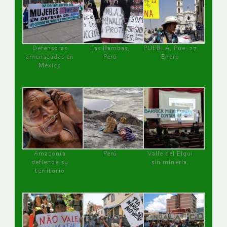
Defensoras
Las Bambas,
PUEBLA, Pue, 27
amenazadas en
Perú
Enero
México
Amazonía
Perú
Valle del Elqui
defiende su
sin minería.
territorio