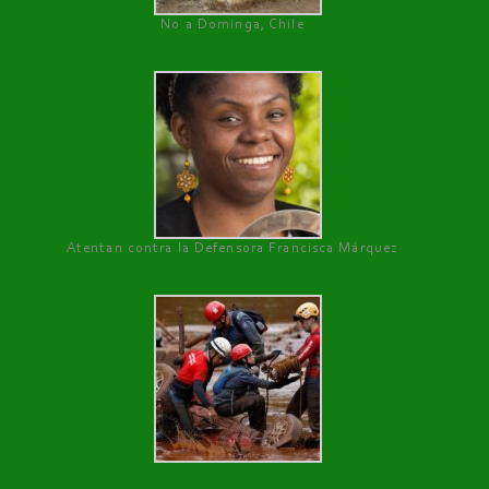
No a Dominga, Chile
Atentan contra la Defensora Francisca Márquez