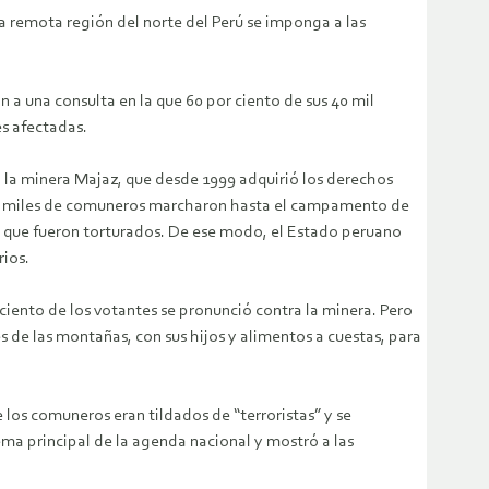
 remota región del norte del Perú se imponga a las
a una consulta en la que 60 por ciento de sus 40 mil
s afectadas.
 la minera Majaz, que desde 1999 adquirió los derechos
 miles de comuneros marcharon hasta el campamento de
s que fueron torturados. De ese modo, el Estado peruano
rios.
 ciento de los votantes se pronunció contra la minera. Pero
s de las montañas, con sus hijos y alimentos a cuestas, para
 los comuneros eran tildados de “terroristas” y se
ma principal de la agenda nacional y mostró a las