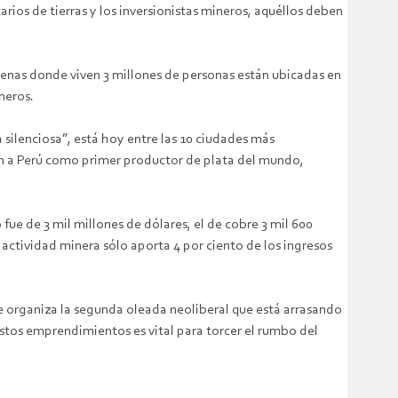
rios de tierras y los inversionistas mineros, aquéllos deben
ígenas donde viven 3 millones de personas están ubicadas en
neros.
 silenciosa”, está hoy entre las 10 ciudades más
an a Perú como primer productor de plata del mundo,
fue de 3 mil millones de dólares, el de cobre 3 mil 600
 actividad minera sólo aporta 4 por ciento de los ingresos
 se organiza la segunda oleada neoliberal que está arrasando
estos emprendimientos es vital para torcer el rumbo del