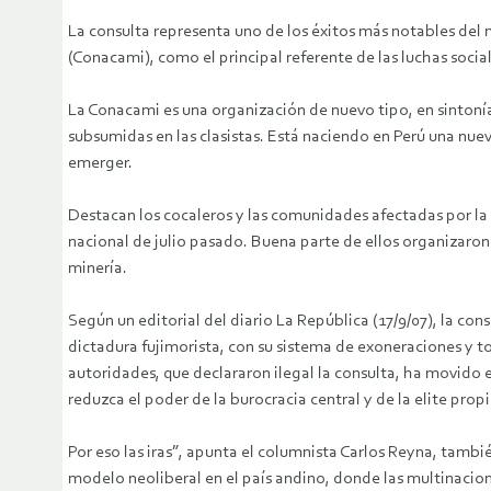
La consulta representa uno de los éxitos más notables del
(Conacami), como el principal referente de las luchas social
La Conacami es una organización de nuevo tipo, en sinton
subsumidas en las clasistas. Está naciendo en Perú una nue
emerger.
Destacan los cocaleros y las comunidades afectadas por la 
nacional de julio pasado. Buena parte de ellos organizaron
minería.
Según un editorial del diario La República (17/9/07), la con
dictadura fujimorista, con su sistema de exoneraciones y 
autoridades, que declararon ilegal la consulta, ha movido 
reduzca el poder de la burocracia central y de la elite prop
Por eso las iras”, apunta el columnista Carlos Reyna, tambi
modelo neoliberal en el país andino, donde las multinaciona