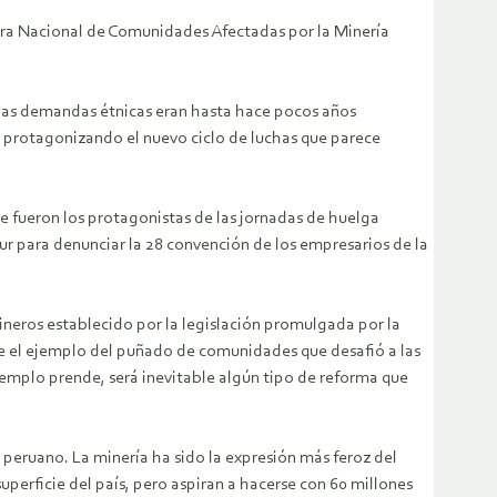
ora Nacional de Comunidades Afectadas por la Minería
 las demandas étnicas eran hasta hace pocos años
n protagonizando el nuevo ciclo de luchas que parece
e fueron los protagonistas de las jornadas de huelga
ur para denunciar la 28 convención de los empresarios de la
 mineros establecido por la legislación promulgada por la
ue el ejemplo del puñado de comunidades que desafió a las
ejemplo prende, será inevitable algún tipo de reforma que
e peruano. La minería ha sido la expresión más feroz del
uperficie del país, pero aspiran a hacerse con 60 millones