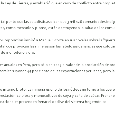
a Ley de Tierras, y estableció que en caso de conflicto entre propieta
 tal punto que las estadísticas dicen que 3 mil 126 comunidades ind
ntes, como mercurio y plomo, están destruyendo la salud de los comu
 Corporation inspiró a Manuel Scorza en sus novelas sobre la “guerra
tal que provocan las mineras son las fabulosas ganancias que coloc
o de molibdeno y oro.
s anuales en Perú, pero sólo en 2005 el valor de la producción de oro 
inerales suponen 45 por ciento de las exportaciones peruanas, pero la
o interno bruto. La minería es uno de los núcleos en torno a los que
forestación-celulosa y monocultivos de soya y caña de azúcar. Frenar 
nacionales pretenden frenar el declive del sistema hegemónico.