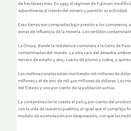
de hectáreas más. En 1995 el régimen de Fujimori modificó l
subordinarse al interés del minero y permitir su actividad.
Esas tierras son compradas bajo presión a los comuneros, a
zonas de influencia de la minería. Los vertidos contamina
La Oroya, donde la resistencia comunera a la Cerro de Pasco
contaminadas del mundo. La otra cara del desastre ambien
tercero de estaño y zinc, cuarto de plomo y cobre, y quint
Las multinacionales están invirtiendo mil millones de dólare
millones y el de zinc de mil 400 millones de dólares. Los m
del Estado y uno por ciento de la población activa.
La contaminación le cuesta al país 4 por ciento del product
con la vida de nuestros pueblos, al igual que el complejo 
modelo de acumulación por desposesión, con que las multi