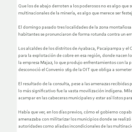
Que los de abajo derroten a los poderosos no es algo que 
multinacionales de la minería, es algo que merece ser feste
El domingo pasado tres localidades de la zona montañosa d
habitantes se pronunciaron de forma rotunda contra un e
Los alcaldes de los distritos de Ayabaca, Pacaipampa y el
para la explotación de cobre en esa región, donde nacen l
la empresa Majaz, lo que produjo enfrentamientos con la p
desconoció el Convenio 169 de la OIT que obliga a someter a
El resultado de la consulta, pese a las amenazas recibidas 
lo más significativo fue la vasta movilización indígena. Mi
acampar en las cabeceras municipales y estar así listos par
Había que ver, en los días previos, cómo el gobierno copaba
amenazaba con militarizar los municipios donde se realizó 
autoridades como aliadas incondicionales de las multinaci