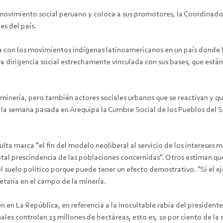
 movimiento social peruano y coloca a sus promotores, la Coordinad
es del país.
ía con los movimientos indígenas latinoamericanos en un país donde
va dirigencia social estrechamente vinculada con sus bases, que está
minería, pero también actores sociales urbanos que se reactivan y qu
 la semana pasada en Arequipa la Cumbre Social de los Pueblos del S
sulta marca “el fin del modelo neoliberal al servicio de los intereses
total prescindencia de las poblaciones concernidas”. Otros estiman q
el suelo político porque puede tener un efecto demostrativo. “Si el 
ietaria en el campo de la minería.
én en La República, en referencia a la inocultable rabia del president
les controlan 13 millones de hectáreas, esto es, 10 por ciento de la s