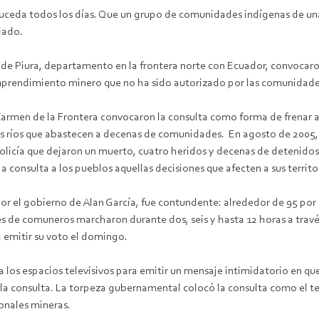
suceda todos los días. Que un grupo de comunidades indígenas de una
jado.
e Piura, departamento en la frontera norte con Ecuador, convocaron 
mprendimiento minero que no ha sido autorizado por las comunidade
 Carmen de la Frontera convocaron la consulta como forma de frenar a
os ríos que abastecen a decenas de comunidades.
En agosto de 2005,
olicía que dejaron un muerto, cuatro heridos y decenas de detenido
 consulta a los pueblos aquellas decisiones que afecten a sus territo
por el gobierno de Alan García, fue contundente: alrededor de 95 por
les de comuneros marcharon durante dos, seis y hasta 12 horas a travé
a emitir su voto el domingo.
 los espacios televisivos para emitir un mensaje intimidatorio en que
la consulta. La torpeza gubernamental colocó la consulta como el te
onales mineras.