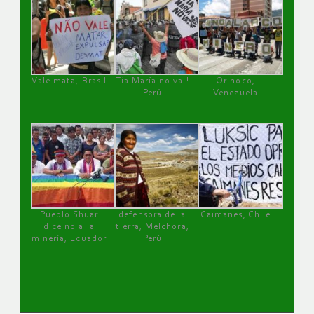
Vale mata, Brasil
Tía María no va !
Orinoco,
Perú
Venezuela
Pueblo Shuar
defensora de la
Caimanes, Chile
dice no a la
tierra, Melchora,
minería, Ecuador
Perú