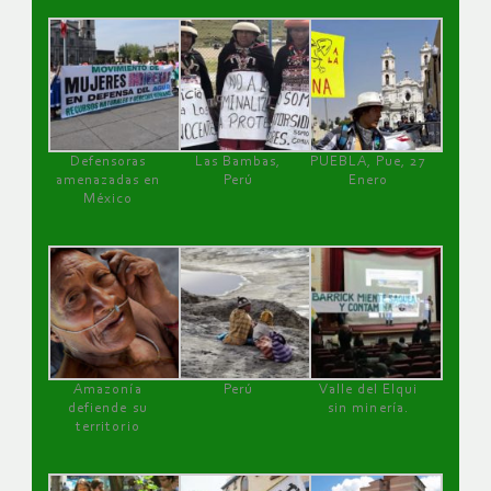
Defensoras
Las Bambas,
PUEBLA, Pue, 27
amenazadas en
Perú
Enero
México
Amazonía
Perú
Valle del Elqui
defiende su
sin minería.
territorio