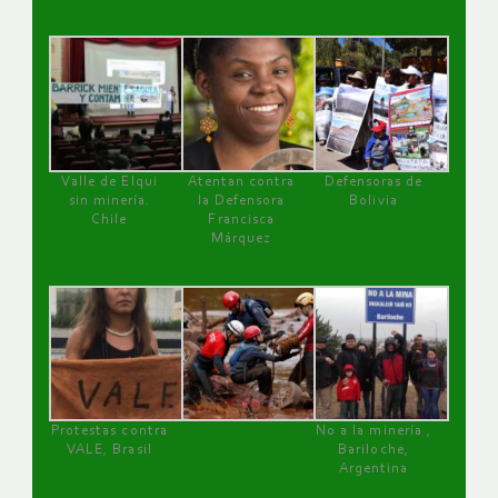
Valle de Elqui
Atentan contra
Defensoras de
sin minería.
la Defensora
Bolivia
Chile
Francisca
Márquez
Protestas contra
No a la minería ,
VALE, Brasil
Bariloche,
Argentina