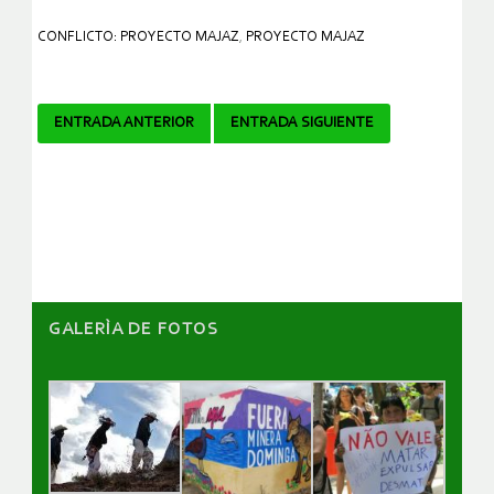
CONFLICTO: PROYECTO MAJAZ
,
PROYECTO MAJAZ
Navegador
ENTRADA ANTERIOR
ENTRADA SIGUIENTE
de
artículos
GALERÌA DE FOTOS