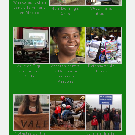
Wirakutas luchan
contra la minería
No a Dominga,
VALE mata,
en México
Chile
Brasil
Valle de Elqui
Atentan contra
Defensoras de
sin minería.
la Defensora
Bolivia
Chile
Francisca
Márquez
Protestas contra
No a la minería ,