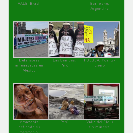
VALE, Brasil
Bariloche,
Argentina
Defensoras
Las Bambas,
PUEBLA, Pue, 27
amenazadas en
Perú
Enero
México
Amazonía
Perú
Valle del Elqui
defiende su
sin minería.
territorio