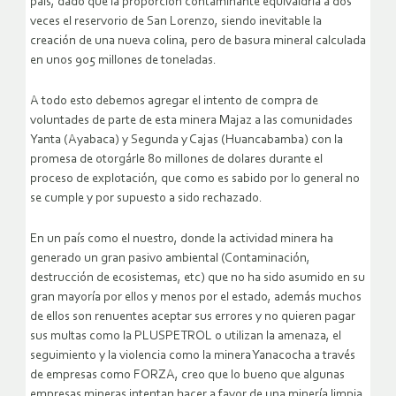
país, dado que la proporción contaminante equivaldría a dos
veces el reservorio de San Lorenzo, siendo inevitable la
creación de una nueva colina, pero de basura mineral calculada
en unos 905 millones de toneladas.
A todo esto debemos agregar el intento de compra de
voluntades de parte de esta minera Majaz a las comunidades
Yanta (Ayabaca) y Segunda y Cajas (Huancabamba) con la
promesa de otorgárle 80 millones de dolares durante el
proceso de explotación, que como es sabido por lo general no
se cumple y por supuesto a sido rechazado.
En un país como el nuestro, donde la actividad minera ha
generado un gran pasivo ambiental (Contaminación,
destrucción de ecosistemas, etc) que no ha sido asumido en su
gran mayoría por ellos y menos por el estado, además muchos
de ellos son renuentes aceptar sus errores y no quieren pagar
sus multas como la PLUSPETROL o utilizan la amenaza, el
seguimiento y la violencia como la minera Yanacocha a través
de empresas como FORZA, creo que lo bueno que algunas
empresas mineras intentan hacer a favor de una minería limpia