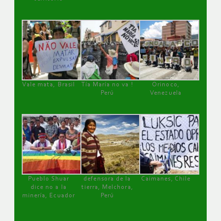
Vale mata, Brasil
Tía María no va !
Orinoco,
Perú
Venezuela
Pueblo Shuar
defensora de la
Caimanes, Chile
dice no a la
tierra, Melchora,
minería, Ecuador
Perú