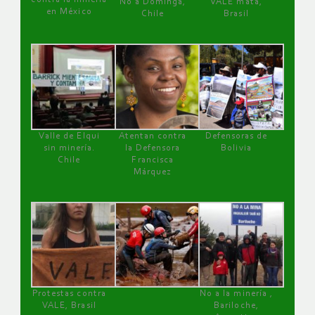
No a Dominga,
VALE mata,
en México
Chile
Brasil
Valle de Elqui
Atentan contra
Defensoras de
sin minería.
la Defensora
Bolivia
Chile
Francisca
Márquez
Protestas contra
No a la minería ,
VALE, Brasil
Bariloche,