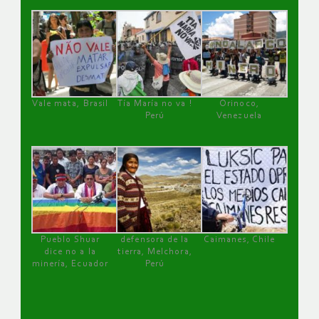
Vale mata, Brasil
Tía María no va !
Orinoco,
Perú
Venezuela
Pueblo Shuar
defensora de la
Caimanes, Chile
dice no a la
tierra, Melchora,
minería, Ecuador
Perú