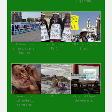
Argentina
Defensoras
Las Bambas,
PUEBLA, Pue, 27
amenazadas en
Perú
Enero
México
Amazonía
Perú
Valle del Elqui
defiende su
sin minería.
territorio