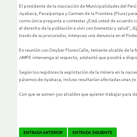
El presidente de la Asociación de Municipalidades del Per
Ayabaca, Pacaipampa y Carmen de la Frontera (Piura) para e
como única pregunta a contestar ¿Está usted de acuerdo con
el derecho de la población a vivir con bienestar y salud", 
través de su procurador, interpuso una denuncia en el Poder
En reunión con Deyber Flores Calle, teniente alcalde de la
AMPE intervenga al respecto, adelantó que pondrá a disposi
Según los regidores la explotación de la minera en la nacie
páramos de Ayabaca, incluso resultarían afectadas unas 70
Con que se sumen 500 alcaldes que quieran trabajar para de
Navegador
ENTRADA ANTERIOR
ENTRADA SIGUIENTE