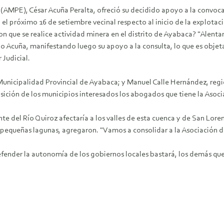
ú (AMPE), César Acuña Peralta, ofreció su decidido apoyo a la convo
l próximo 16 de setiembre vecinal respecto al inicio de la explotac
 que se realice actividad minera en el distrito de Ayabaca? "Alenta
dijo Acuña, manifestando luego su apoyo a la consulta, lo que es obj
 Judicial.
 Municipalidad Provincial de Ayabaca; y Manuel Calle Hernández, regi
ción de los municipios interesados los abogados que tiene la Asocia
nte del Río Quiroz afectaría a los valles de esta cuenca y de San Lor
 pequeñas lagunas, agregaron. "Vamos a consolidar a la Asociación 
fender la autonomía de los gobiernos locales bastará, los demás que