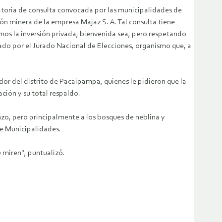
catoria de consulta convocada por las municipalidades de
ión minera de la empresa Majaz S. A.
Tal consulta tiene
mos la inversión privada, bienvenida sea, pero respetando
etado por el Jurado Nacional de Elecciones, organismo que, a
dor del distrito de Pacaipampa, quienes le pidieron que la
ción y su total respaldo.
enzo, pero principalmente a los bosques de neblina y
de Municipalidades.
 miren", puntualizó.