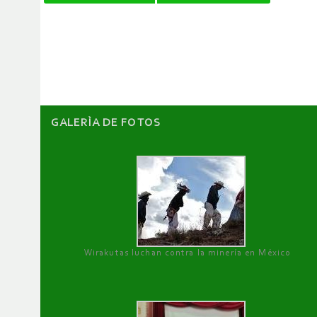
de
artículos
GALERÌA DE FOTOS
Wirakutas luchan contra la minería en México