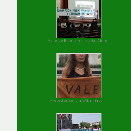
Valle de Elqui sin minería. Chile
Protestas contra VALE, Brasil