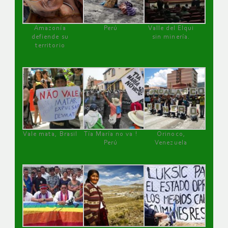
Amazonía
Perú
Valle del Elqui
defiende su
sin minería.
territorio
Vale mata, Brasil
Tía María no va !
Orinoco,
Perú
Venezuela