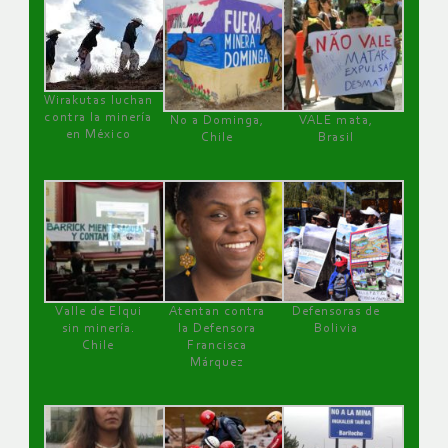
Wirakutas luchan
contra la minería
No a Dominga,
VALE mata,
en México
Chile
Brasil
Valle de Elqui
Atentan contra
Defensoras de
sin minería.
la Defensora
Bolivia
Chile
Francisca
Márquez