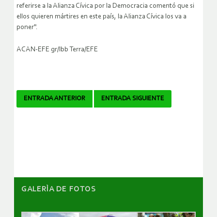
referirse a la Alianza Cívica por la Democracia comentó que si
ellos quieren mártires en este país, la Alianza Cívica los va a
poner".
ACAN-EFE gr/lbb Terra/EFE
Navegador
ENTRADA ANTERIOR
ENTRADA SIGUIENTE
de
artículos
GALERÌA DE FOTOS