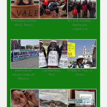
Protestas contra
No a la minería ,
VALE, Brasil
Bariloche,
Argentina
Defensoras
Las Bambas,
PUEBLA, Pue, 27
amenazadas en
Perú
Enero
México