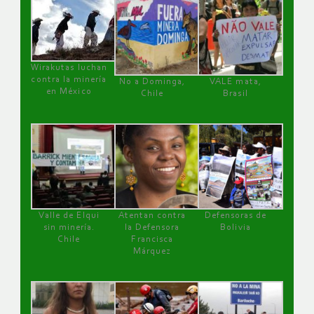
Wirakutas luchan
contra la minería
No a Dominga,
VALE mata,
en México
Chile
Brasil
Valle de Elqui
Atentan contra
Defensoras de
sin minería.
la Defensora
Bolivia
Chile
Francisca
Márquez