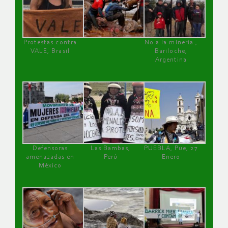
Protestas contra
No a la minería ,
VALE, Brasil
Bariloche,
Argentina
Defensoras
Las Bambas,
PUEBLA, Pue, 27
amenazadas en
Perú
Enero
México