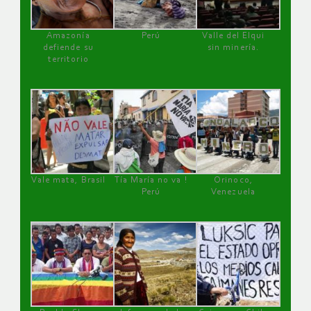
Amazonía
Perú
Valle del Elqui
defiende su
sin minería.
territorio
Vale mata, Brasil
Tía María no va !
Orinoco,
Perú
Venezuela