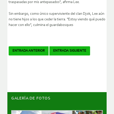
traspasadas por mis antepasados", afirma Lee.
Sin embargo, como único superviviente del clan Djok, Lee aún
no tiene hijos a los que ceder la tierra. "Estoy viendo qué puedo
hacer con ello", culmina el guardabosques
Navegador
ENTRADA ANTERIOR
ENTRADA SIGUIENTE
de
artículos
GALERÌA DE FOTOS