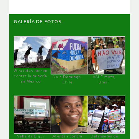
GALERÌA DE FOTOS
Wirakutas luchan
contra la minería
No a Dominga,
VALE mata,
en México
Chile
Brasil
Valle de Elqui
Atentan contra
Defensoras de