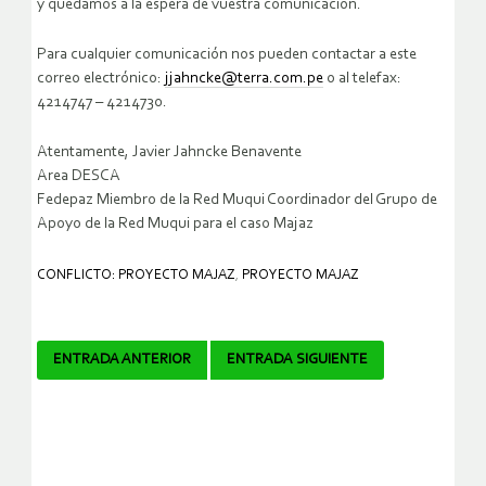
y quedamos a la espera de vuestra comunicación.
Para cualquier comunicación nos pueden contactar a este
correo electrónico:
jjahncke@terra.com.pe
o al telefax:
4214747 – 4214730.
Atentamente, Javier Jahncke Benavente
Area DESCA
Fedepaz Miembro de la Red Muqui Coordinador del Grupo de
Apoyo de la Red Muqui para el caso Majaz
CONFLICTO: PROYECTO MAJAZ
,
PROYECTO MAJAZ
Navegador
ENTRADA ANTERIOR
ENTRADA SIGUIENTE
de
artículos