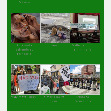
México
Amazonía
Perú
Valle del Elqui
defiende su
sin minería.
territorio
Vale mata, Brasil
Tía María no va !
Orinoco,
Perú
Venezuela