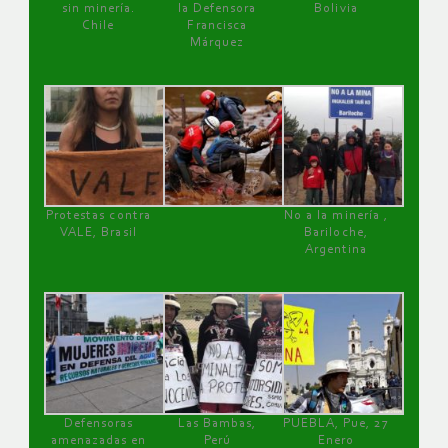
sin minería.
la Defensora
Bolivia
Chile
Francisca
Márquez
Protestas contra
No a la minería ,
VALE, Brasil
Bariloche,
Argentina
Defensoras
Las Bambas,
PUEBLA, Pue, 27
amenazadas en
Perú
Enero