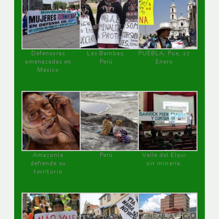
Defensoras
Las Bambas,
PUEBLA, Pue, 27
amenazadas en
Perú
Enero
México
Amazonía
Perú
Valle del Elqui
defiende su
sin minería.
territorio