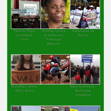
Valle de Elqui
Atentan contra
Defensoras de
sin minería.
la Defensora
Bolivia
Chile
Francisca
Márquez
Protestas contra
No a la minería ,
VALE, Brasil
Bariloche,
Argentina