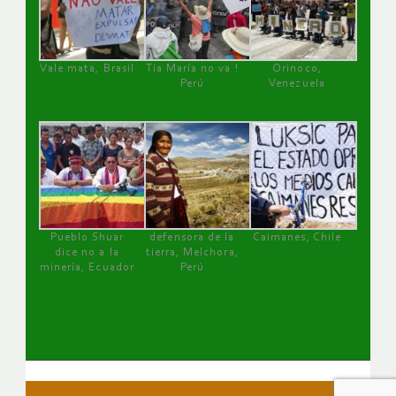
Vale mata, Brasil
Tía María no va !
Orinoco,
Perú
Venezuela
Pueblo Shuar
defensora de la
Caimanes, Chile
dice no a la
tierra, Melchora,
minería, Ecuador
Perú