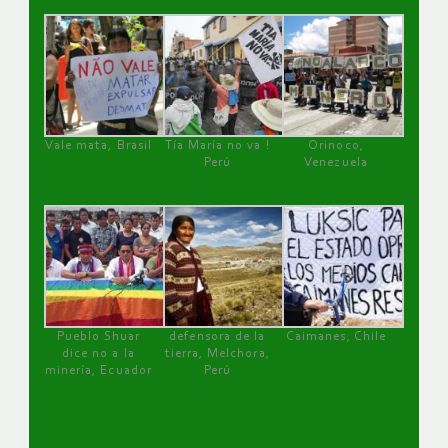
Vale mata, Brasil
Tía María no va !
Orinoco,
Perú
Venezuela
Pueblo Shuar
defensora de la
Caimanes, Chile
dice no a la
tierra, Melchora,
minería, Ecuador
Perú