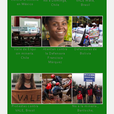
No a Dominga,
VALE mata,
en México
Chile
Brasil
Valle de Elqui
Atentan contra
Defensoras de
sin minería.
la Defensora
Bolivia
Chile
Francisca
Márquez
Protestas contra
No a la minería ,
VALE, Brasil
Bariloche,