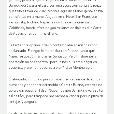
ganado, pero en rigor el litigio no ha terminado. Mientras
Barrick logró parar el caso con una acusación contra la jueza
que falló a favor de Villar, Montealegre dice tener gente en fila
con ofertas en la mano. Alojado en el Hotel San Francisco
Kempinsky, Richard Napier, a nombre de Continental
Goldfields, habría ofrecido 500 millones de dólares si la Corte
de Apelaciones confirma el fallo.
La tentadora opción incluso contemplaba 50 millones por
adelantado. El negocio marchaba con fluidez, tanto que
Napier se quedó más días en Santiago. Pero finalmente la
operación no se concretó “porque nos quisieron pagar en
acciones, y eso no nos parecía bien”, dice Montealegre.
El abogado, conocido por su trabajo en causas de derechos
humanos y por haber defendido a Gemita Bueno, esta vez no
quiere dar pasos en falso. “Sabemos que Barrick no va a soltar
así de fácil, pero tampoco nos vamos a vender por un plato de
lentejas”, asegura.
La alerta del oro esperando al mejor postor ha encendido