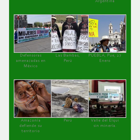
Argentina
Defensoras
Las Bambas,
PUEBLA, Pue, 27
amenazadas en
Perú
Enero
México
Amazonía
Perú
Valle del Elqui
defiende su
sin minería.
territorio