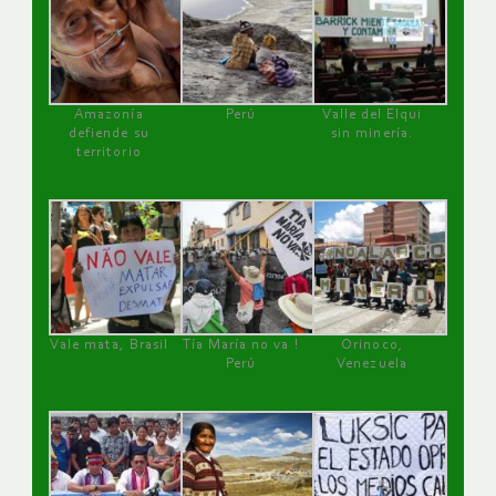
Amazonía
Perú
Valle del Elqui
defiende su
sin minería.
territorio
Vale mata, Brasil
Tía María no va !
Orinoco,
Perú
Venezuela