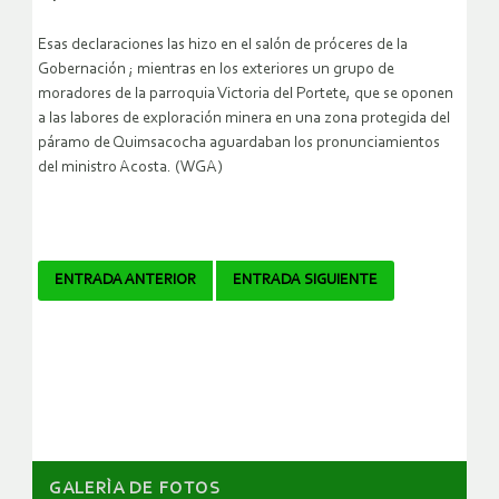
Esas declaraciones las hizo en el salón de próceres de la
Gobernación ; mientras en los exteriores un grupo de
moradores de la parroquia Victoria del Portete, que se oponen
a las labores de exploración minera en una zona protegida del
páramo de Quimsacocha aguardaban los pronunciamientos
del ministro Acosta. (WGA)
Navegador
ENTRADA ANTERIOR
ENTRADA SIGUIENTE
de
artículos
GALERÌA DE FOTOS