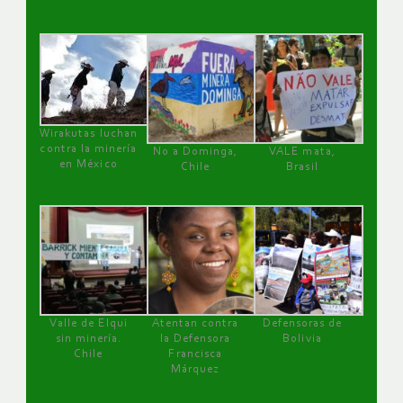
Wirakutas luchan
contra la minería
No a Dominga,
VALE mata,
en México
Chile
Brasil
Valle de Elqui
Atentan contra
Defensoras de
sin minería.
la Defensora
Bolivia
Chile
Francisca
Márquez