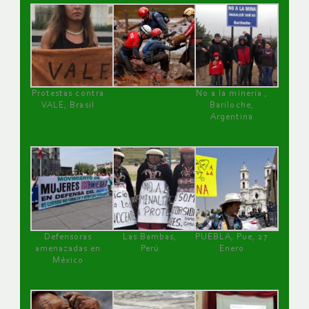
Protestas contra
No a la minería ,
VALE, Brasil
Bariloche,
Argentina
Defensoras
Las Bambas,
PUEBLA, Pue, 27
amenazadas en
Perú
Enero
México