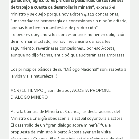
ganaderos, agricultores pierden la posibilidad de sus fuentes
de trabajo a cuenta de desarrollar la minería”
, expresó el
ministro y se quejó porque hoy existen 4.112 concesiones,
“una verdadera hemorragia de concesiones sin ningún criterio,
apenas 600 tienen manifiestos de producción”.
Lo peor es que, ahora los concesionarios no tienen obligación
de informar al Estado, no hay mecanismo de hacerles
seguimiento, revertir esas concesiones…por eso Acosta,
aunque no dijo fechas, anticipó que auditarán esas empresas.
Los principios básicos de su “Diálogo Nacional” son: respeto a
la vida y a la naturaleza. (
ACR) EL TIEMPO 5 abril de 2007 ACOSTA PROPONE
DIALOGO MINERO
Para la Cámara de Minería de Cuenca, las declaraciones del
Ministro de Energía obedecen a la actual coyuntura electoral
El desarrollo de un “gran diálogo sobre minería” fue la
propuesta del ministro Alberto Acosta ayer en la visita