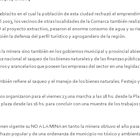
 plebiscito en el cual la población de esta ciudad rechazó el emprend
del 2003, los vecinos de otras localidades de la Comarca también rea
O al proyecto extractivo, pesaron el enorme consumo de agua y su rie
én la defensa del perfil turístico y agrogandero de la región.
a minera sino también en los gobiernos municipal y provincial abie
z nacional el saqueo de los bienes naturales y de las finanzas públicas
eros y arancelarios que poseen las empresas del sector en una legis
ambién refiere al saqueo y el manejo de los bienes naturales. Festej
os organizaron para el viernes 23 una marcha a las 18 hs. desde la Plaz
plaza desde las 16 hs. para concluir con una muestra de los trabajos 
ienen vigente su NO A LA MINA en tanto la minera obtuvo el año pasa
rechazo popular y de una ordenanza de municipio no tóxico y ambient