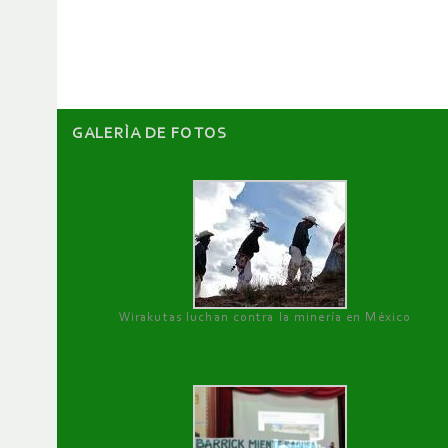
artículos
GALERÌA DE FOTOS
Wirakutas luchan contra la minería en México