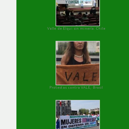
Valle de Elqui sin minería. Chile
Protestas contra VALE, Brasil