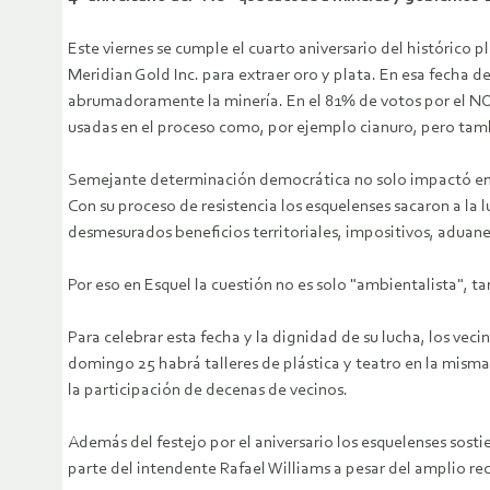
Este viernes se cumple el cuarto aniversario del histórico
Meridian Gold Inc. para extraer oro y plata. En esa fecha 
abrumadoramente la minería.
En el 81% de votos por el N
usadas en el proceso como, por ejemplo cianuro, pero tambi
Semejante determinación democrática no solo impactó en l
Con su proceso de resistencia los esquelenses sacaron a la lu
desmesurados beneficios territoriales, impositivos, aduan
Por eso en Esquel la cuestión no es solo "ambientalista", t
Para celebrar esta fecha y la dignidad de su lucha, los vecin
domingo 25 habrá talleres de plástica y teatro en la misma 
la participación de decenas de vecinos.
Además del festejo por el aniversario los esquelenses sost
parte del intendente Rafael Williams a pesar del amplio 