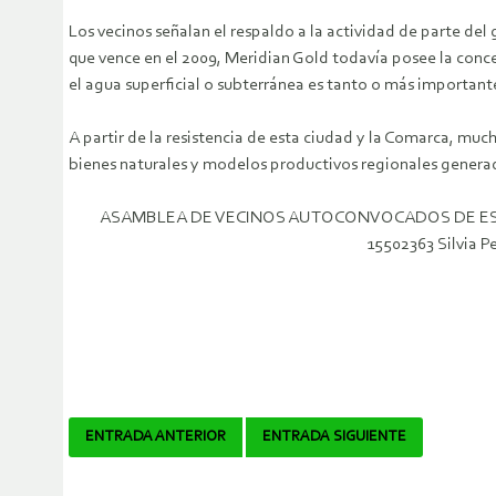
Los vecinos señalan el respaldo a la actividad de parte de
que vence en el 2009, Meridian Gold todavía posee la conc
el agua superficial o subterránea es tanto o más importante
A partir de la resistencia de esta ciudad y la Comarca, m
bienes naturales y modelos productivos regionales generado
ASAMBLEA DE VECINOS AUTOCONVOCADOS DE ESQUEL s
15502363 Silvia 
Navegador
ENTRADA ANTERIOR
ENTRADA SIGUIENTE
de