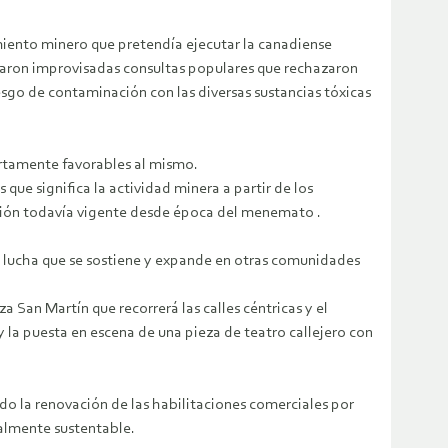
imiento minero que pretendía ejecutar la canadiense
lizaron improvisadas consultas populares que rechazaron
sgo de contaminación con las diversas sustancias tóxicas
rtamente favorables al mismo.
 que significa la actividad minera a partir de los
lación todavía vigente desde época del menemato .
o y lucha que se sostiene y expande en otras comunidades
a San Martín que recorrerá las calles céntricas y el
y la puesta en escena de una pieza de teatro callejero con
do la renovación de las habilitaciones comerciales por
almente sustentable.