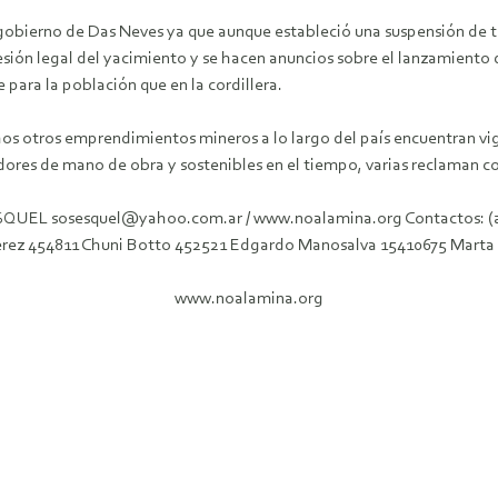
l gobierno de Das Neves ya que aunque estableció una suspensión de tr
esión legal del yacimiento y se hacen anuncios sobre el lanzamiento
 para la población que en la cordillera.
uchos otros emprendimientos mineros a lo largo del país encuentran v
res de mano de obra y sostenibles en el tiempo, varias reclaman con
osesquel@yahoo.com.ar / www.noalamina.org Contactos: (antep
Perez 454811 Chuni Botto 452521 Edgardo Manosalva 15410675 Marta
www.noalamina.org