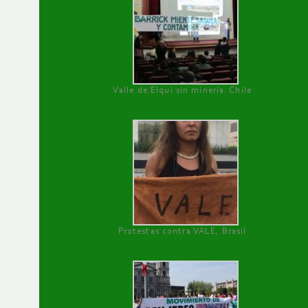
Valle de Elqui sin minería. Chile
Protestas contra VALE, Brasil