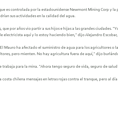
que es controlada por la estadounidense Newmont Mining Corp y la 
rían sus actividades en la calidad del agua.
que por años vio partir a sus hijos e hijas a las grandes ciudades. "
e electricista aquí y lo estoy haciendo bien," dijo Alejandro Escobar,
El Mauro ha afectado el suministro de agua para los agricultores o 
cultores, pero mienten. No hay agricultura fuera de aquí," dijo burlán
 trabaja para la mina. "Ahora tengo seguro de vida, seguro de salud 
costa chilena mensajes en letras rojas contra el tranque, pero al dí