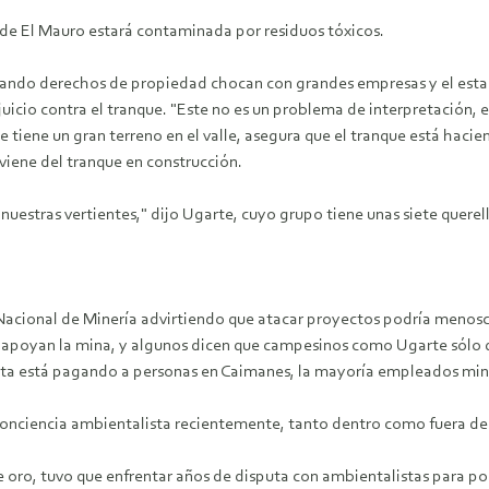
 de El Mauro estará contaminada por residuos tóxicos.
cuando derechos de propiedad chocan con grandes empresas y el esta
cio contra el tranque. "Este no es un problema de interpretación, e
e tiene un gran terreno en el valle, asegura que el tranque está hac
iene del tranque en construcción.
uestras vertientes," dijo Ugarte, cuyo grupo tiene unas siete querel
 Nacional de Minería advirtiendo que atacar proyectos podría menoscab
 apoyan la mina, y algunos dicen que campesinos como Ugarte sólo q
ta está pagando a personas en Caimanes, la mayoría empleados min
onciencia ambientalista recientemente, tanto dentro como fuera de 
 oro, tuvo que enfrentar años de disputa con ambientalistas para p