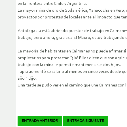
en la frontera entre Chile y Argentina.
La mayor mina de oro de Sudamérica, Yanacocha en Perú, 
proyectos por protestas de locales ante el impacto que tend
Antofagasta está abriendo puestos de trabajo en Caimanes, 
trabajo, pero ahora, gracias a El Mauro, estoy trabajando d
La mayoría de habitantes en Caimanes no puede afirmar si 
propietarios para protestar. "¡Ja! Ellos dicen que son agri
trabajo con la mina le permite mantener a sus dos hijos.
Tapia aumentó su salario al menos en cinco veces desde que
año," dijo.
Una tarde se pudo ver en el camino que une Caimanes con la 
Navegador
ENTRADA ANTERIOR
ENTRADA SIGUIENTE