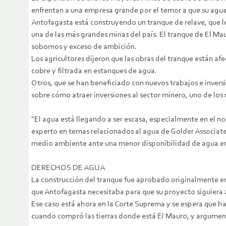
enfrentan a una empresa grande por el temor a que su agu
Antofagasta está construyendo un tranque de relave, que l
una de las más grandes minas del país.
El tranque de El Ma
sobornos y exceso de ambición.
Los agricultores dijeron que las obras del tranque están af
cobre y filtrada en estanques de agua.
Otros, que se han beneficiado con nuevos trabajos e inversi
sobre cómo atraer inversiones al sector minero, uno de lo
"El agua está llegando a ser escasa, especialmente en el no
experto en temas relacionados al agua de Golder Associate
medio ambiente ante una menor disponibilidad de agua en
DERECHOS DE AGUA
La construcción del tranque fue aprobado originalmente en 
que Antofagasta necesitaba para que su proyecto siguiera 
Ese caso está ahora en la Corte Suprema y se espera que h
cuando compró las tierras donde está El Mauro, y argument