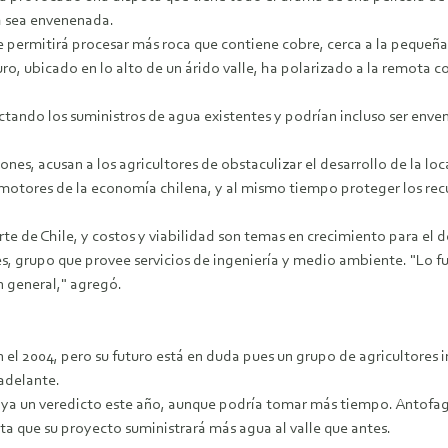
a sea envenenada.
e permitirá procesar más roca que contiene cobre, cerca a la pequeñ
uro, ubicado en lo alto de un árido valle, ha polarizado a la remo
ectando los suministros de agua existentes y podrían incluso ser enve
ones, acusan a los agricultores de obstaculizar el desarrollo de la lo
s motores de la economía chilena, y al mismo tiempo proteger los rec
rte de Chile, y costos y viabilidad son temas en crecimiento para el 
s, grupo que provee servicios de ingeniería y medio ambiente. "Lo f
 general," agregó.
el 2004, pero su futuro está en duda pues un grupo de agricultores 
adelante.
aya un veredicto este año, aunque podría tomar más tiempo. Antofaga
a que su proyecto suministrará más agua al valle que antes.