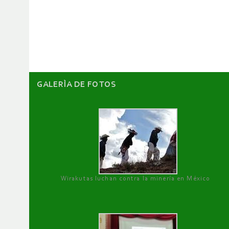
de
artículos
GALERÌA DE FOTOS
Wirakutas luchan contra la minería en México