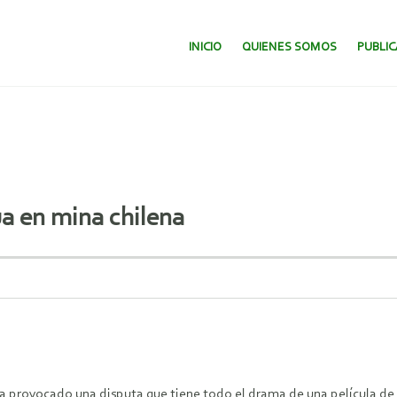
SALTAR AL CONTENIDO.
INICIO
QUIENES SOMOS
PUBLI
a en mina chilena
ha provocado una disputa que tiene todo el drama de una película d