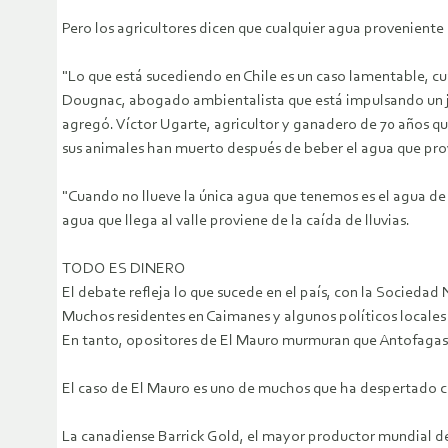
Pero los agricultores dicen que cualquier agua proveniente
"Lo que está sucediendo en Chile es un caso lamentable, 
Dougnac, abogado ambientalista que está impulsando un jui
agregó. Víctor Ugarte, agricultor y ganadero de 70 años qu
sus animales han muerto después de beber el agua que prov
"Cuando no llueve la única agua que tenemos es el agua de n
agua que llega al valle proviene de la caída de lluvias.
TODO ES DINERO
El debate refleja lo que sucede en el país, con la Sociedad
Muchos residentes en Caimanes y algunos políticos locales
En tanto, opositores de El Mauro murmuran que Antofagas
El caso de El Mauro es uno de muchos que ha despertado c
La canadiense Barrick Gold, el mayor productor mundial de