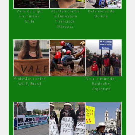
Valle de Elqui
Atentan contra
Defensoras de
sin minería.
la Defensora
Bolivia
Chile
Francisca
Márquez
Protestas contra
No a la minería ,
VALE, Brasil
Bariloche,
Argentina