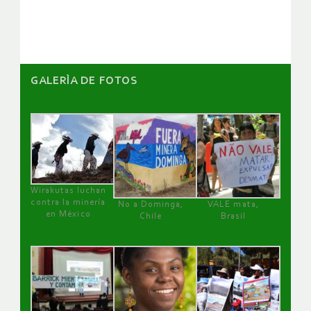
artículos
GALERÌA DE FOTOS
Wirakutas luchan
contra la minería
No a Dominga,
VALE mata,
en México
Chile
Brasil