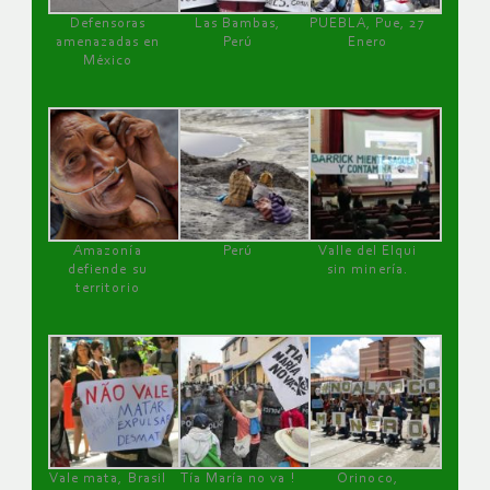
Defensoras
Las Bambas,
PUEBLA, Pue, 27
amenazadas en
Perú
Enero
México
Amazonía
Perú
Valle del Elqui
defiende su
sin minería.
territorio
Vale mata, Brasil
Tía María no va !
Orinoco,