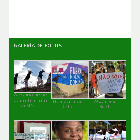
de
artículos
GALERÌA DE FOTOS
Wirakutas luchan
contra la minería
No a Dominga,
VALE mata,
en México
Chile
Brasil