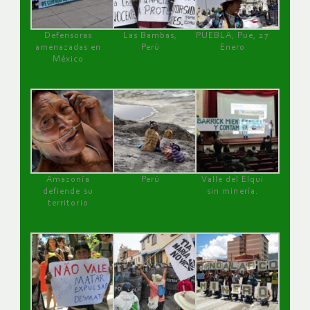
Defensoras
Las Bambas,
PUEBLA, Pue, 27
amenazadas en
Perú
Enero
México
Amazonía
Perú
Valle del Elqui
defiende su
sin minería.
territorio