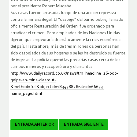
por el presidente Robert Mugabe.
Sus casas fueron arrasadas luego de una accion represiva
contra la minería ilegal.
El “despeje” del barrio pobre, llamado
oficialmente Restauración del Orden, fue ordenado para
erradicar el crimen. Pero empleados de los Naciones Unidas
dijeron que empeoraría dramáticamente la crisis económica
del país. Hasta ahora, más de tres millones de personas han
sido despojados de sus hogares o se les ha destruido su fuente
de ingreso. La policía quemó las precarias casas cerca de los
campos mineros y recuperó oro y diamantes.
http://www.dailyrecord.co.uk/news/tm_headline=16-000-
golpe-en-mina-clearout-
&method=full&objectid=18343882&siteid=66633-
name_page.html
Navegador
ENTRADA ANTERIOR
ENTRADA SIGUIENTE