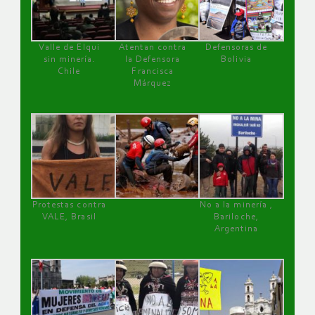
Valle de Elqui
Atentan contra
Defensoras de
sin minería.
la Defensora
Bolivia
Chile
Francisca
Márquez
Protestas contra
No a la minería ,
VALE, Brasil
Bariloche,
Argentina