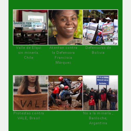
Valle de Elqui
Atentan contra
Defensoras de
sin minería.
la Defensora
Bolivia
Chile
Francisca
Márquez
Protestas contra
No a la minería ,
VALE, Brasil
Bariloche,
Argentina