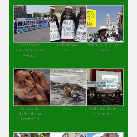
Defensoras
Las Bambas,
PUEBLA, Pue, 27
amenazadas en
Perú
Enero
México
Amazonía
Perú
Valle del Elqui
defiende su
sin minería.
territorio