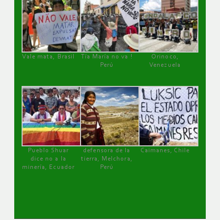
Vale mata, Brasil
Tía María no va !
Orinoco,
Perú
Venezuela
Pueblo Shuar
defensora de la
Caimanes, Chile
dice no a la
tierra, Melchora,
minería, Ecuador
Perú