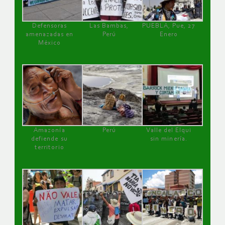
Defensoras
Las Bambas,
PUEBLA, Pue, 27
amenazadas en
Perú
Enero
México
Amazonía
Perú
Valle del Elqui
defiende su
sin minería.
territorio