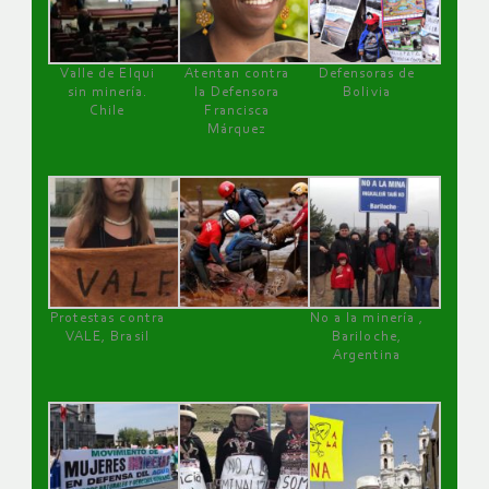
Valle de Elqui
Atentan contra
Defensoras de
sin minería.
la Defensora
Bolivia
Chile
Francisca
Márquez
Protestas contra
No a la minería ,
VALE, Brasil
Bariloche,
Argentina