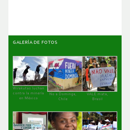
de
artículos
GALERÌA DE FOTOS
Wirakutas luchan
contra la minería
No a Dominga,
VALE mata,
en México
Chile
Brasil