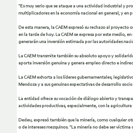
"Es muy serio que se ataque a una actividad industrial y pr
multiplicadores en la economía nacional en general, y en 
De esta manera, la CAEM expresó su rechazo al proyecto or
en la tarde de hoy. La CAEM se expresa por este medio, en
generarán una inversión estimada por las autoridades nacio
La CAEM transmite también su absoluto apoyo y solidarid
aporta inversión genuina y genera empleo directo e indirec
La CAEM exhorta a los líderes gubernamentales, legislativos
Mendoza y a sus genuinas expectativas de desarrollo socio
La entidad ofrece su vocación de diálogo abierto y transp
actividades productivas, especialmente, con la agricultura y
Dedeu, expresó también que la minería, como cualquier otr
o de intereses mezquinos. "La minería no debe ser víctima 