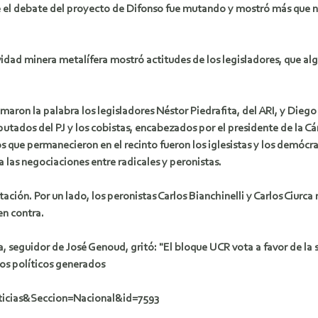
te el debate del proyecto de Difonso fue mutando y mostró más que nun
ividad minera metalífera mostró actitudes de los legisladores, que alg
maron la palabra los legisladores Néstor Piedrafita, del ARI, y Diego
tados del PJ y los cobistas, encabezados por el presidente de la Cám
s que permanecieron en el recinto fueron los iglesistas y los demóc
 a las negociaciones entre radicales y peronistas.
otación. Por un lado, los peronistas Carlos Bianchinelli y Carlos Ciurc
en contra.
arra, seguidor de José Genoud, gritó: "El bloque UCR vota a fav
gos políticos generados
ticias&Seccion=Nacional&id=7593