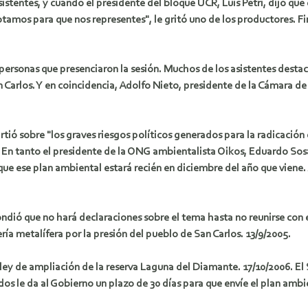
sistentes, y cuando el presidente del bloque UCR, Luis Petri, dijo que
votamos para que nos representes", le gritó uno de los productores. 
n personas que presenciaron la sesión. Muchos de los asistentes dest
n Carlos. Y en coincidencia, Adolfo Nieto, presidente de la Cámara d
ió sobre "los graves riesgos políticos generados para la radicación d
 En tanto el presidente de la ONG ambientalista Oikos, Eduardo Sosa,
que ese plan ambiental estará recién en diciembre del año que viene. 
dió que no hará declaraciones sobre el tema hasta no reunirse con 
ía metalífera por la presión del pueblo de San Carlos. 13/9/2005.
 ley de ampliación de la reserva Laguna del Diamante. 17/10/2006. El
s le da al Gobierno un plazo de 30 días para que envíe el plan ambien