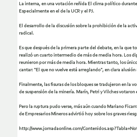
La interna, en una votación reñida El clima político duran
Especialmente en el de la UCR y el PJ.
El desarrollo de la discusión sobre la prohibición de la act
radical.
Es que después de la primera parte del debate, en la que to
realizó un cuarto intermedio de más de media hora. Los dipu
reunieron por más de media hora. Mientras tanto, los único
cantar: "El que no vuelve está arreglando", en clara alusión
Finalmente, las fisuras de los bloques se tradujeron en la v
de suspensión de la minería. Marín, Petri y Vilches votaron 
Pero la ruptura pudo verse, más aún cuando Mariano Fic
de Empresarios Mineros advirtió hoy sobre los graves ries
http://www.jornadaonline.com/Contenidos.asp?Tabla=No