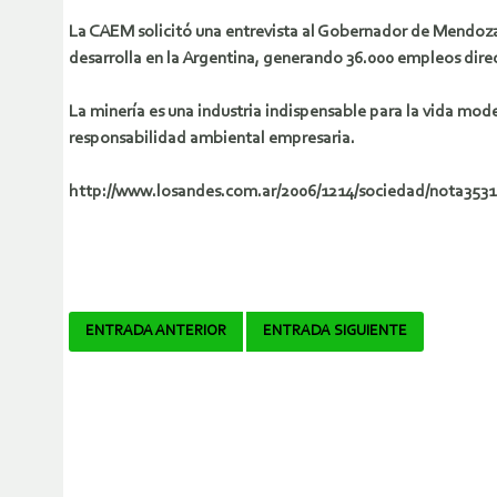
La CAEM solicitó una entrevista al Gobernador de Mendoza, 
desarrolla en la Argentina, generando 36.000 empleos direc
La minería es una industria indispensable para la vida mode
responsabilidad ambiental empresaria.
http://www.losandes.com.ar/2006/1214/sociedad/nota353
Navegador
ENTRADA ANTERIOR
ENTRADA SIGUIENTE
de
artículos