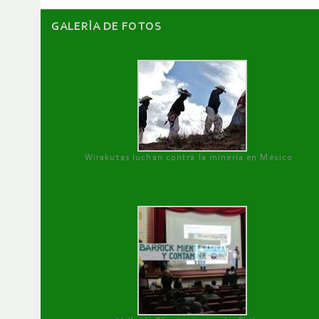
GALERÌA DE FOTOS
Wirakutas luchan contra la minería en México