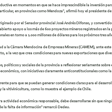
oductiva en momentos en que se hace imprescindible la inversión para 
particular, en provincias como Mendoza", afirmó hoy el presidente d
iginado por el Senador provincial José Andrés Difonso, y convertido
 abierto apoyo a los más de 600 proyectos mineros registrados en la
nales en torno a 1.000 millones de dólares para los próximos tres añ
ad a la Cámara Mendocina de Empresas Mineras (CAMEM), ante este 
to, a la vez que crea condiciones para nuevas exportaciones que div
, políticos y sociales de la provincia a reflexionar seriamente sobr
 económico, con iniciativas claramente anticonstitucionales como la
arente para que se puedan generar condiciones claras para el desarr
 la vitivinicultura, como lo muestra el ejemplo de Chile.
a actividad económica responsable, debe desarrollarse sin que ningú
de la falta de información" remarcó Dedeu.