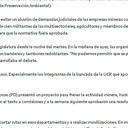
(de Preservación Ambiental).
 evitar un aluvión de demandas judiciales de las empresas mineras co
e cien militantes de las multisectoriales, agricultores y miembros d
ara que la normativa fuera aprobada.
egislatura desde la noche del martes. En la mañana de ayer, las organ
con banderas y tambores redoblantes. "No podemos permitir que se po
sarrollaba el debate.
osos. Especialmente los integrantes de la bancada de la UCR que apo
fonso (PD) presentó un proyecto para frenar la actividad minera, hast
n el texto a comisiones y a la semana siguiente aprobaron una resolu
ortar rutas en esos departamentos y a realizar movilizaciones. En m