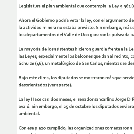
Legislatura el plan ambiental que contempla la Ley 5.961 
Ahora el Gobierno podría vetar la ley, con el argumento de
la actividad minera no estaba previsto. Sin embargo, más d
los departamentos del Valle de Uco ganaron la pulseada p
La mayoría de los asistentes hicieron guardia frente a la L
las Leyes, especialmente los balcones que dan al recinto, 
Schulze (46), un metalúrgico de San Carlos, mientras se de
Bajo este clima, los diputados se mostraron más que nervi
desorientados (ver aparte).
La ley Hace casi dos meses, el senador sancarlino Jorge Di
avaló. Sin embargo, el 25 de octubre los diputados enviaro
ambiental.
Con ese plazo cumplido, las organizaciones comenzaron a c