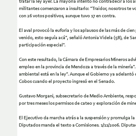
tratar la ley ayer. La mayoría intentó no contradecir a los a
militantes comenzaron a insultarlo: "Traidor, nosotros te 
con 26 votos positivos, aunque tuvo 17 en contra.
El aval provocó la euforia y los aplausos de las más de cie
venido, esto seguía acá", señaló Antonia Videla (58), de Sa
participación especial".
Con este resultado, la Cámara de Empresarios Mineros advirt
empleo en la provincia de Mendoza a través de la minería".
ambiental está en la ley". Aunque el Gobierno ya adelantó 
Cobos cuando el proyecto ingresó en el Senado.
Gustavo Morgani, subsecretario de Medio Ambiente, respon
por tres meses los permisos de cateo y exploración de miner
El Ejecutivo da marcha atrás a la suspensión y promulga la
Diputados manda el texto a Comisiones. 1/11/2006. Diputado