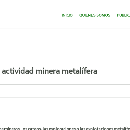
SALTAR AL CONTENIDO.
INICIO
QUIENES SOMOS
PUBLI
actividad minera metalífera
mineros, los cateos, las exploraciones o las explotaciones metalífera