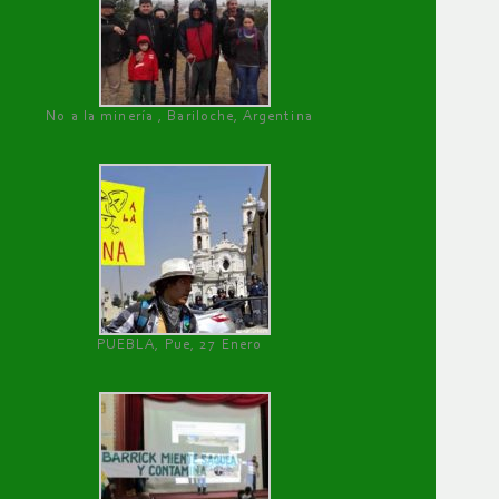
No a la minería , Bariloche, Argentina
PUEBLA, Pue, 27 Enero