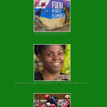
No a Dominga, Chile
Atentan contra la Defensora Francisca Márquez