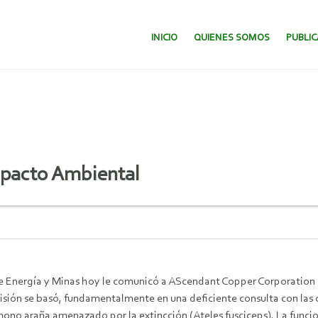
SALTAR AL CONTENIDO.
INICIO
QUIENES SOMOS
PUBLI
mpacto Ambiental
de Energí­a y Minas hoy le comunicó a AScendant Copper Corporation 
isión se basó, fundamentalmente en una deficiente consulta con las 
mono araña amenazado por la extincción (Ateles fusciceps). La funcion