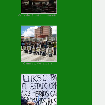
Valle del Elqui sin minería.
Orinoco, Venezuela